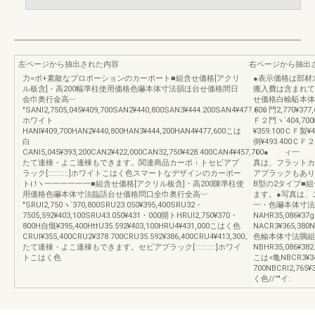
左ページから抽出された内容
右ページから抽出
力=ポ+素敵なプロポーションのカーポート■組含せ価格[アクリ
●表示価格は部材
ル板含]・高200幅準柱使用価格色嚇本体寸法韻ほ台せ価格間日
搬入費は含まれて
会巾奥行金高︺
せ価格白輸駈本体
″SANl2,7505,045¥409,700SAN2¥440,800SAN3¥444.200SAN4¥477.600
Ｆ︲門2,770¥377
ホワイト
Ｆ２門ヽ`404,70
HANl¥409,700HAN2¥440,800HAN3¥444,200HAN4¥477,600こは
¥359.100ＣＦ製¥
白
倒¥493.400Ｃ
CANl5,045¥393,200CAN2¥422,000CAN32,750¥428.400CAN4¥457,700●
ｉ ィ一 ワ
たて連棟・よこ連棟もできます。関連商品カーポ︲トセビアプ
真は、フラットカ
ラック[::::::::::]ホワイトこはく色スマートなデザインのカーポー
アブラックもあり
トi:!ヽ一一一一一一■組含せ価格[アクリル板含]・高200陳準柱使
B型の2タイプ■
用価格色嚇本体寸法臨語台せ価格問口全巾奥行全高︺
ます。●写真は
″SRUl2,750ヽ`370,800SRU23.050¥395,400SRU32・
一・色嚇本体寸法
7505,592¥403,100SRU43.050¥431・000開トHRUl2,750¥370・
NAHR35,086¥37
800H自慨¥395,400HttU35.592¥403,100HRU4¥431,000こはく色
NACR3¥365,380N
CRUl¥355,400CRU2¥378.700CRU35.592¥386,400CRU4¥413,300。
色輸本体寸法隅組
たて連棟・よこ連棟もできます。セピアプラック[::::::::::]ホワイ
NBHR35,086¥382
トこはく色
こは<亀NBCR3¥3
700NBCRl2,765¥
く色//′′″イ: