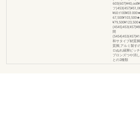
603(607)¥40,∞0
フ)453(457)¥51,l
¥60.t100¥03.00
67,500¥103,500
¥79,500¥123,50
(4545)453(457)¥
間
(5454)453(457)¥
和サタイプ材質脚
質脚,アルミ製す
ロぬれ縁脚ピッチ:
ブロンズつや消し
との2種類