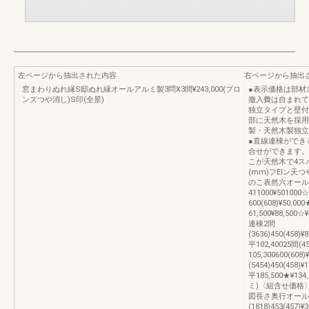
左ページから抽出された内容
右ページから抽出
窓まわりぬれ縁S邸ぬれ縁オールアルミ製3問X3間¥243,000(ブロ
●表示価格は部材
ンズつや消し)S印(全景)
撤入費は自まれて
独立タイプと壁付
部に天然木を採用
製・天然木製独立
●直線連棟ができ
合せができます。
こが天然木で4ス
(mm)フElン
のこ表然六オールアル
411000¥501000
600(608)¥50,00
61,500¥88,500☆
連棟2間
(3636)450(458)¥
平102,40025間(45
105,300600(608
(5454)450(458)¥
平185,500★¥
ミ)〈組含せ価格
図長さ奥行オール
(1818)453(457)