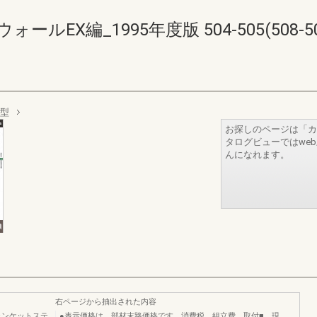
EX編_1995年度版 504-505(508-50
B型
お探しのページは「カ
タログビューではwe
んになれます。
右ページから抽出された内容
ランケットステ
●表示価格は、部材末路価格です。消費税、組立費、取付■、現