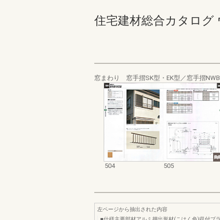
住宅建材総合カタログ ウォール
窓まわり 窓手摺SK型・EK型／窓手摺NW
504
505
左ページから抽出された内容
■仕様主要部材アルミ押出形材(こはく色)収付ブ