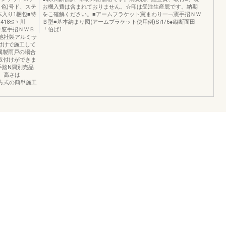
色)号ド、ステ
お機入費は含まれておりません。☆印は受注生産屁です。納期
入り1梱包■特
をこ確解ください。■アームフラケット憲まわり一﹁憲手招ＮＷ
418≦ヽ川
Ｂ型■基本納まり図(アームプラケット使用例)Si1/6●縦断面田
り窓手招ＮＷＢ
「伯ば1
3●他社製アルミサ
付けで施工して
属製雨戸の場合
取付けができま
議手踏N隅別売品
、高さは
ト方式の簡単施工