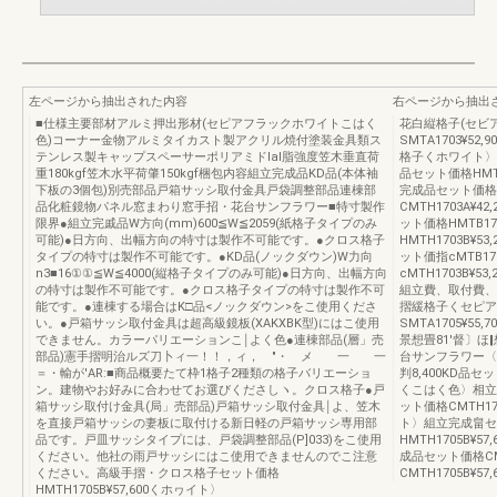
左ページから抽出された内容
右ページから抽出
■仕様主要部材アルミ押出形材(セピアフラックホワイトこはく
花白縦格子(セビ
色)コーナー金物アルミタイカスト製アクリル焼付塗装金具類ス
SMTA1703¥52
テンレス製キャップスペーサーポリアミドlal脂強度笠木垂直荷
格子くホワイト〉組立
重180kgf笠木水平荷肇150kgf梱包内容組立完成品KD品(本体袖
品セット価格HMT
下板の3個包)別売部品戸箱サッシ取付金具戸袋調整部品連棟部
完成品セット価格CM
品化粧鏡物パネル窓まわり窓手招・花台サンフラワー■特寸製作
CMTH1703A
限界●組立完戚品W方向(mm)600≦W≦2059(紙格子タイプのみ
ット価格HMTB17
可能)●日方向、出幅方向の特寸は製作不可能です。●クロス格子
HMTH1703B
タイプの特寸は製作不可能です。●KD品(ノックダウン)W力向
ット価指cMTB17
n3■16①①≦W≦4000(縦格子タイプのみ可能)●日方向、出幅方向
cMTH1703B¥
の特寸は製作不可能です。●クロス格子タイプの特寸は製作不可
組立費、取付費、
能です。●連棟する場合はK□品<ノックダウン>をこ使用くださ
摺緩格子くセピア
い。●戸箱サッシ取付金具は超高級鏡板(XAKXBK型)にはこ使用
SMTA1705¥55,
できません。カラーパリエーションこ￨よく色●連棟部品(層」売
景想畳81'督〕
部品)憲手摺明治ルズ刀卜ィ一！！，ィ， ″・ メ 一 一
台サンフラワー〈
＝・輸が'AR:■商品概要たて枠1格子2種類の格子バリエーショ
判8,400KD品セ
ン。建物やお好みに合わせてお選びくださしヽ。クロス格子●戸
くこはく色〉相立完
箱サッシ取付け金具(局」売部品)戸箱サッシ取付金具￨よ、笠木
ット価格CMTH1
を直接戸箱サッシの妻板に取付ける新日軽の戸箱サッシ専用部
ト〉組立完成畠セット
品です。戸皿サッシタイプには、戸袋調整部品(P]033)をこ使用
HMTH1705B
ください。他社の雨戸サッシにはこ使用できませんのでこ注意
成品セット価格CM
ください。高級手摺・クロス格子セット価格
CMTH1705B¥57,
HMTH1705B¥57,600くホヮイト〉