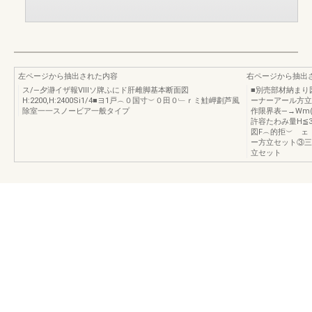
左ページから抽出された内容
右ページから抽出
ス/―夕瀞イザ報Ⅷソ牌ふにド肝雌脚基本断面図
■別売部材納まり図
H:2200,H:2400Si1/4■ヨ1戸︵０国寸︶０田０﹂ｒミ鮭岬劃芦風
ーナーアール方立
除室一一スノービア一般タイプ
作限界表―→Wm(
許容たわみ量H≦3
図F︵的拒︶
ー方立セット③三
立セット