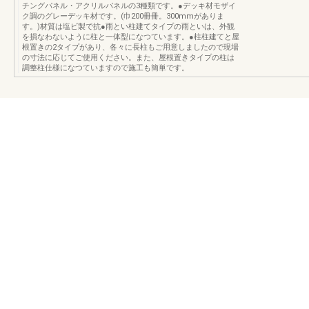
チングパネル・アクリルパネルの3種類です。●デッキ材モザイ
ク調のグレーデッキ材です。(巾200冊冊。300mmがありま
す。)材質は塩ビ製で抗●雨とい柱建てタイプの雨といは、外観
を損なわないように柱と一体型になつています。●柱柱建てと屋
根置きの2タイプがあり、各々に長柱もご用意しましたので現場
の寸法に応じてご使用ください。また、屋根置きタイプの柱は
調整柱仕様になつていますので施工も簡単です。