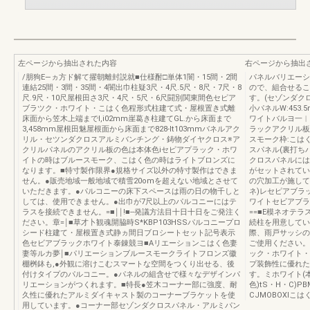
左ページから抽出された内容
右ページから抽出
/朋狗E―ヵ方ド解て擢朝離封説就■仕様酎□単体1闇・15間・2間
パネルバリエーシ
連結25間・3間・35間・4闇出巾柱疑3尺・4尺.5尺・8尺・7尺・8
ので、組合せるこ
尺.9尺・10尺屋根田さ3尺・4尺・5尺・6尺闘別関東間色セピア
す。(セゾンダク
ブラツク・ホワイト・こはく色程形式柱建て式・屋根置き式離
小パネルW:453
床面から笠木上端までl,i02mm崖葛き柱建てGL.から床面まで
ワイトバルヨ一︱
3,458mm屋根田魅屋根面から床面まで828-lt103mmバネルアク
ラックアクリル板
リル・セツンダクロスアルミバンチング・鋳物ダイヤクロス※ア
スモーク枠:こは
クリルパネルのアクリル板の色は本体色iセピアプラック・ホワ
スパネル(裏打ち
イトの時はブルースモーク、こはく色の時はライトブロンズに
クロスパネルには
なります。■特寸製作限界●規格サイズ以外の特寸製作はできま
がセットされてい
せん。●販売地域一般地域で積雪20omを超えない地域とさせて
の穴加工が施して
いただきます。●パルコニーの床下スペースは雨の日の物千しと
ネ)レセピアブラ
しては、使用できません。●出巾が7尺以上のパルコニーにはテ
ワイトセビアブラ
ラスを接続できません。=■￨￨!■‐‐発議方法目十日十日をご発注く
==■E模ネオテラス
ださい。章=￨■草才卜観魂開脇時S*KBP103HSSパルコニープロ
続柱を用意してい
シード柱建て・屋根置き式静ヵ間日ブロシートセット記号表示
際、雨戸サッシの
色セビアブラックホワイト泰錬競ヨ■Aリエーションこはく色妻
ご使用ください。
妻等ルカ夢￨■パリエーションブルースモークライトフロンズ徽
ック・ホワイト・
棚桝鉢も,●外観に溶けこむスマートな空間をつくり出せる、後
プ装飾性に優れた
付けタイプのパルコニー。●パネルの組含せで様々なデザインパ
す。ミホワイト(
リエーションがつくれます。■特長●笠木コーナー部に強度、耐
色)tS・H・C)
久性に優れたアルミダイキャスト製のコーナーブラケットを使
CJMOBOXlこ
用しています。●コーナー部セゾンダクロスパネル・アルミパン