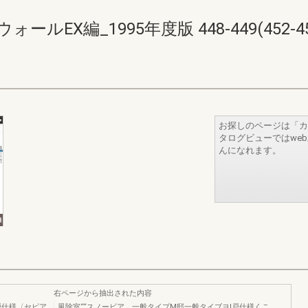
EX編_1995年度版 448-449(452-45
お探しのページは「カ
タログビューではwe
んになれます。
右ページから抽出された内容
戸仕様〈セピア
風除室““スノービア 一般タイプM邸一般タイブヨl戸仕様くこ