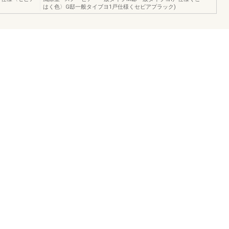
はく色〉G邸一般タイブヨ1戸仕様くセビアプラック)