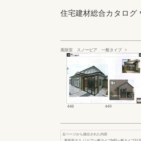
住宅建材総合カタログ ウォール
風除室 スノーピア 一般タイプ
448
449
左ページから抽出された内容
風除室タスノ￨ピア一般タイプN邸一般タイプ51