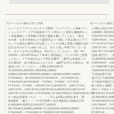
左ページから抽出された内容
右ページから抽出
スノーピアフアツシヨンタイプ撰室一スとアフアッシ多■フアッ
上9価上④呂￨8キ拍≧
ションタイプ・ドア仕様基本プラン/枠セット見積り価格枠セッ
5,800¥51,900S¥5
ト見積価格にド州卸齢の見積り価格を鵬してくださしヽ単位
F20HHN1HFUW2
mm車・古弄ぞ啓努ぢけケ諌[官写ま卜で蘇して別ま曳セピアブ
F20HHNlHF」VV
チックの場合は輔号の日を釧こしてくださ嶋よ見積り価格のほS
FY131HFUFY18
記引まHがホワイL●拾い出しは、ポスト無し中程で行っていま
LBN1311HF」LM
す。ポストを付ける場合は、NをPにしてください。(例〕HF」
LMV1811①914X83
LBN091→HttLBP091●ドア本体と部品箱は、クリモ19をご使用
ぽ姉↓阻①汁︱︱穀︲
ください。ドア本体(又はドア枠)のR勝手、L勝手は外観右つり
52,800H¥46,90
元の場合R、左の場合はLになります。●網戸を付ける場合は、別
H20HHNHF」H2
途拾い出してください。上側0上¥38,600S平
H1720M1障子(別
43.600S¥45,800S¥51,900S¥58,200¥65‐
F20HKN2HFULM
600¥33,500H¥37,800H¥39,800招5,100H¥50,600¥57,000HF」
子(別途)障子(別
F19HHNHF」W19HHNHFUF19HHN1HF」VV19HKN1HF」
途)1①l,714X839X
F19HHNHFJW19HHNHF」FY09HF』FY09HF」FY131HF」
⑥l′364X339X2◎
FY131HF』FY18HF」LMV0911HFJLMV091HF」LMV1311HF」
軌-1350‐と
LBN131HF』LMV181HFJLBN181HFULBN091HFULMV131HF」
09タイブ06タイブ09
LMV181①914×939×￨①914X939X￨①l′364×939Xl①l′364X939XI①914×939×2①914X939×
平
すｏ的ぱ任車旨ヽち５、一 ︲﹂①レ●本図はR用を表す。堅・
25,900SI¥32,500
802連滓 ”鑑十︲︱︲︼可①特昂∝非注増刻奨さ剖娼出①判
VV20HHNlHFUUW
8,300S¥04,900判32,500S判71,900S判
UllV1306HF」F
89,100H¥42,000¥82,600H¥115,100H判49,400判64,300HF」
U13091HFUU13
F19HHNHF」F19HHNHFJF19HKNHFUW19HKN2HF」
B13091HF」