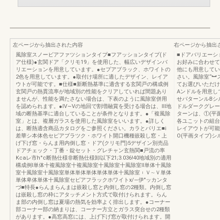
左ページから抽出された内容
右ページから抽出
風除室スノービアファツションタイプ■フアッションタイプ(ド
■ドアバリエーショ
ア仕様)●玄関ドア「クリモ19」を使用した、幅広いデザインバ
お好みに合わせて
リエーションを用意しています。●セプアブラック、ホワイトの
他にも用意してい
2色を用意しています。●取付け場所に適したデザイン、レイア
さい。風除室“︼
ウトが可能です。■仕様■新断熱基準に適含する玄関戸の構成例
てお選びいただけ
玄関戸の熱貫流率が地域別の性能をクリアしていれば間題あり
Aンドルを用意し
ませんが、性能を満たさない場合は、下表のように風除室併用
せパターンルBシ
を認められます。●IV∼Vの地回で割増融賞を受ける場合は、III地
ドルダークグレー
域の断熱基準に適台していることが条件となります。●「複風除
ターンは、①(平面
室」とは、複層ガラスを使用した風除室をいいます。●詳しく
各ユこットの組台
は、断熱適含商品カタログをご参照ください。カラとパリエ■i
レイアウトが可能
差華シ本体色セピアブラツク・ホワイト開口機種嵌殺し窓・上
O(平画タイプ)
げ下げ窓・らんま用内倒し窓・ドア(クリモ門)5デザイン別売品
ドアチェック・丁番・錠セット・グレチャン玄熱関■戸流の率
Kcaレ市h°c断熱仕様非断熱仕様卸以下21;3.036!40地域別の適用
構成例I単体十複風除室十複風除室十風除室十風除室II単体十風除
室十風除室十風除室単体単体単体単体単体十風除室︲Ｖ∼Ｖ単体
単体卑体単体十風除室セピアフラックホワイトx/―伊″ッカンタ
づ■特長●らんまらんまは嵌殺し窓と内倒し窓の2種類。内倒し窓
は嵌殺し窓の枠にアタッチメント方式で取付けられます。らん
ま部の内倒し窓は夏場の熱気を効率よく排出します。●コーナー
部コーナー部の納まりは、コーナー方立とガラス突台せの2種類
があります。●高窓高窓には、上げ下げ窓が取付けられます。開