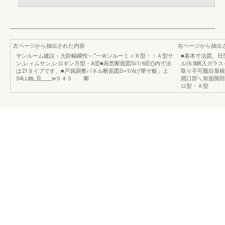
左ページから抽出された内容
右ページから抽出
サンルーム建設︲大距幅瞬性﹂“一ＷンルーミィＲ型・︲Ａ型サ
■基本寸法図。日
ン,レィムサン,レロギン月型・A翌■高窓断面図Si1/6臣()内寸法
ル(6.8網入ガラ
は21タイプです。■戸袋調整パネル断面図S=1/6げ華ぞ艇」上
取り不可圏目屋根
54LL軸_且____w５４５． 卿
開口部＼前面開田
ロ型・Ａ型