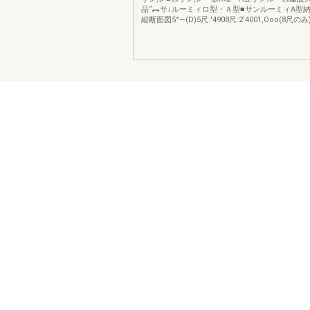
品“︻サ↓ルーミィロ型・Ａ型■サンルーミィA型納ま
縦断面図5°―(D)5尺:′4908尺:2′4001,Ooo(8尺のみ