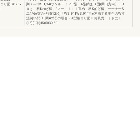
り図Si1/6●
到︲﹁中Si1/6■サンルーミィR型・A型納まり図(間口方向〉︱１
)
０ｇ、料К∞ざ留、”ス一︱︱︱︱害め、料К的ど留、一一ヂ一S
二1/6●突合せ部(12尺)「WSi941WS:914司●連棟する場合のW寸
法例35問(15間■2問)の場合・A型納まり図Ｆ侍異糞︱︱ドにＬ
(45)(10)(45)5030-50