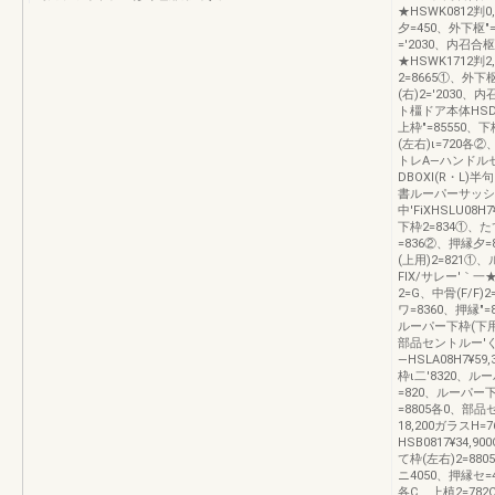
★HSWK0812判0
夕=450、外下枢″
=′2030、内召合
★HSWK1712判2
2=8665①、外下枢
(右)2=′2030、
ト橿ドア本体HSD081
上枠″=85550、下
(左右)ι=720各②
トレA―ハンドルセット
DBOXl(R・L
書ルーパーサッシ
中′FiXHSLU08H7¥
下枠2=834①、
=836②、押縁夕
(上用)2=821①
FIX/サレー′｀一★H
2=G、中骨(F/F
ワ=8360、押縁″
ルーパー下枠(下用)
部品セントルー′く
―HSLA08H7¥59,
枠ι二′8320、
=820、ルーパー下
=8805各0、部品セ
18,200ガラスH=
HSB0817¥34,9
て枠(左右)2=88
ニ4050、押縁セ
各C、上植2=782