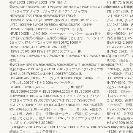
⑥Wi280XH838⑥Wi260XHI179Ⅲ機付さ
HSHK172H¥30,
③W825XH838⑥W805XHI179◎W839×H764⑥W819XH724⑥W1280XH764⑥W1260X
植″=8900、外下拒
＼17タイプ21タイプ＼7タイプ21タイプ＼17タイブ枠
(右)2=2′1265
HSWW0817¥201700★HSWW0821¥231700枠
ントHSHK2621¥3
HSWWt717¥26.800ヤHSWW17郵¥29,80C本体HSD0317(R・
ク=￨′3450、外下
Ll¥30,100障子HSWK0809¥8500☆HSWK08t2判Om0瞳子
(右)2=2′1265
HSWKH709半軸0,000ヤHSWK1712判200Cンド九
セントHSHK3521¥
HFUDBOXl(R・L)判0,500︵や一一∞︶﹁中い０一﹁〓ヨ●勝手
枢ク=9035②、外下
は外観で右吊元の場合(R)左吊元の場合(L)とします。＼17タイプ
内召合拒(左右)2=
2タイプ＼17タイプ2タイプ中機HSDN¥2.100網戸
拒(左右)2=2′2
HSWS0309¥5,300HSWS0812¥6.000網戸
HSWVV08H7¥20
HSWSt709¥6.300HSWSH712¥7.00CアテェッHF」
(H/F)2=834
DBOX2¥8●00①W382XH779W382XHI130⑥W837XH779W837XHli30Ⅲ
右)2=8995各①
権無し
836②、部品セットH
⑥W711×H1597⑤W800XH850W800XH850⑥Wi710XH850Wi710XH8501
タニ￨′7450、中骨
桟付き③W711XH761◎W711XH75817タイプ7タイプ17タイプ本
ニ′832②、高窓
体HSLU0817¥39300本体☆HSLD0817¥40200本体
ト″=836②、押縁
HSLA0817¥59,300ルー′｀―ガラスSLG08091Xl)¥18200ルーバー
★HSWW0321¥23
ガラスSLG08091×1)対3.200ルーパーガラス
(H/F)″=8340
SLG08091X2)¥36,400﹁︰」﹁．．．．ぃ〓ヨ網戸
右)夕=′2505
HSLS0309¥4.200網戸HSLS0809¥4,200潤戸HSLS08091×2)鶏
=836②、部品セット
400のW800XH850のW800XH8507タイプタイプ21タイプ17タイ
上枠夕=Ⅲ′7450、
プ21タイブ本体HSU0803判7,600本体HSB0817¥34900本体
2=2,183②、高
80317¥16,000HSX0821¥2t,000本体HSXN0317¥191900HSX眼閉
ト2=836②、押
¥24,900解ホふれ蜂︵や留的︶﹁⋮ヨ﹁．卜．ヨL866」●前面の
HSWK0809¥815
らんま部に内倒し窓をこ使用の場合はランマ嵌殺し窓も一緒に
枢″=4150、外下橿
手配してください。網戸HSBS0809¥5,700タイプ21タイブ17タ
8520、内召合枢2
イプ21タイプ網戸HSUS0803半
HSWK1709¥10,
0,600④W779XH4195①W800XH1777W800XH2128①W800XH850W800XH,201④W7
2=86650、外下拒
崎田ホワイト、こはく色兼用です。
=8520、内召合枢