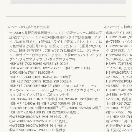
左ページから抽出された内容
右ページから抽出
ナンル■ム起授穴煙解居厨サン,レィミィA翌サンルーム建設大臣
名称ホワイト↓蟻
認定品““サンルーミィＡ型■開回機種※17タイプは側面用、21タ
HSHW1717¥15,
イプは前面用です。●記号はホワイトで表示しております。こは
β=′76550、た
く色の場合は頭記号のHをCに変えてください。こ配号のないも
HSHWV2617¥18
のは、[例]HSHW3517→CSHW3517●見積価格には、グレチャ
ク=2′6755①、
ン、後付ビードは含まれていません。単位mm＼7タイプ21タイ
HSHW3517¥221
プ＼17タイブ21タイプ＼17タイプ21タイプ枠
2=3′5855①、
HSHW3517¥22.600HSHW3521¥31000枠
HSHW1721¥18
HSHW2617¥18900HSHW2621¥27.10C枠HSHW17H7判
ニ￨′76550、た
5,900HSHW37閉半18,900障子
HSHW2621¥27,
HSHK3517¥40.300HSHK352H¥57.900陸子
=2,67550、た
HSHK2617¥27.300HSHK262H¥38.60C障子
HSHWV3521¥31
HSHK1717¥20900HSHKH721¥309﹁””∞．ヨ林上Ｂ ﹁一↓
=3′58550、た
Ｃ︵や∞一∞︶﹁一一∞一L__!766-」＼17タイブ21タイプ＼17
HSHK1717¥20,
タイプ21タイブ＼17タイブ21タイプ中権
2=8850、外下植″
HSHN35¥4700HSHN3Sコ準中桂HSHN26¥4HSHN2研¥4中程
″=′77550、内召
HSHM7半2.400★HSHNH7コ¥21400網戸HSHS叡
トHSHK2617¥27
517¥28800HSHS35掛¥41800網戸17平17800HSHS26卸¥23網戸
2=′3400、外下枢
HSHSt717単句41800HSHSt72tY2t000や桟無し
(右)ι=′77550、
④W839XH1660④W819XH1961中程ヨ終し
ットHSHK3517¥4
①Wi280XH1660①Wi260XH19611桟無し
枢″=89850、外下
④W825XH1660①W805XH196,や機付き
内召合拒(左右)2=￨
⑥W839XH838⑤W819XHl179中権付き
合拒(左右)2=′7