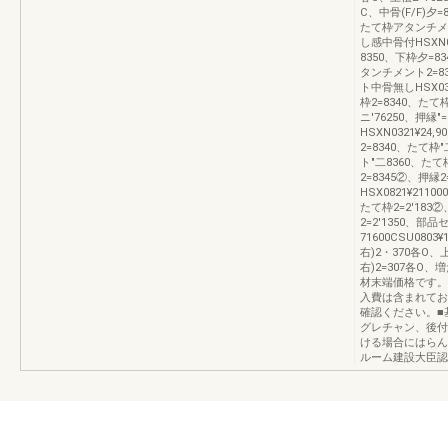
C、中骨(F/F)夕=
たて枠アタンチメン
し感中骨付HSXN08
8350、下枠夕=8
タンチメント2=83
ト中骨無しHSX031
枠2=8340、た
ニ′76250、押縁
HSXN0321¥24,9
2=8340、たて枠
ト″二8360、たて
2=8345②、押縁
HSX0821¥2110
たて枠2=2′18
2=2′1350、部
71600CSU0803
右)2・370各O、
右)2=307各O
材末端価格です。
入費は含まれてお
確認ください。■
グレチャン、後付
ける場合にはらん
ルーム建設大臣認