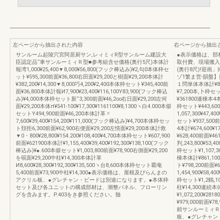
左ページから抽出された内容
右ページから抽出
サンルーム起陵穴宮阿居厨サン,レィミィR型サンルーム建設大
●表示価格は、部
臣認定品“車サンルーミィＲ型■参考組含せ価格(奥行5尺)本体計
取付費、現場搬入
報湾1,000¥25,400▼8,000¥56,800(フック棒込み)¥2,勾0本体枠セ
(奥行8尺)!迎画」
ット¥595,300前面¥36,800右田面¥29,200と樹面¥29,200本体計
ゾ1繁ま営‐韻盤】
¥382,200¥14,300▼8,000巧4,200¥2,400本体枠セット¥345,400前
１問単体本体計¥863,
面¥36,800本体計報И7,900¥23,400¥116,100Y83,900(フック棒込
¥7,200本,卜枠セッ
み)¥4,000本体枠セット新“3,300前面¥46,2∞右日面¥29,200左何
¥361800連棟本4本計¥
面¥29,200本体rt¥541‐100¥17,300¥1161100¥8,1300ヽ白4.000本僻
枠セット¥443,6
セットY494,900前面¥46,200本体計革〃
1,057,300¥47,
7,600¥39,400¥154,200¥111,000(フック棒込み)¥4,700本体枠セッ
セット¥937,500前面
ト頚拒6,300前面¥62,900右便面¥29,200左情面¥29,200本体計救
4本計¥674,600¥1
▼0・800¥28,800¥154.200¥108,400¥4,700本体枠セット¥607,900
¥628,400前面¥
前面¥621900本体計¥1,155,400¥39,400¥192,300¥138,100(フック
判,243,800¥53,
棒込み)¥●.600本僻セット¥1,003,800前面¥78,900右側面¥29,200
枠セット¥1,107,3
を硯面¥29,200中柱¥14,300本体計革
棟本体計¥861,100¥
И8,600¥28,300¥192,300¥135,500ヽ台8,600本体枠セット覇奄
ト¥798,200前
5,400前面¥73,900中柱¥14,300●表示価格は、屋根及びらんまの
1,454,900¥58,
アクリル板、●グレチャン・ビードは別途になります。●本体枠
枠セット¥1,2鶴,10
セット及び各ユニットの構成部材は、潮整パネル、フローリン
柱¥14,300連続本
グを含みます。P.403をき参照ください。髄
¥1,072,200¥28
¥979,000前面¥
頼サンルーミィＲ
板、●グレチャン