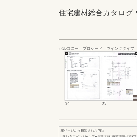
住宅建材総合カタログ ウォー
バルコニー プロシード ウイングタイプ
34
35
左ページから抽出された内容
死レギウインジ●くプ■各部名称(戸袋調整仕様)