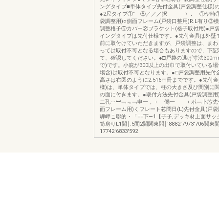
ングタイプ■単体タイプ先付金具(戸袋調整仕様)
●2尺タイプ①″ ⑥／／／択 ヽ． ①ヤ時①
袋調整用)○側面フレーム(戸袋口整用)R.L有り③
調整格子⑤カバー②ブラケット(格子取付用)●戸
イングタイプは先付仕様です。●先付金具は外壁
前に取付けていただきますが、戸袋調整は、まわ
っては取付不可となる場合もありますので、下記
て、確認してください。●□戸袋の逃げ寸法300m
で)です。小庇が300以上の出巾で取付いている場
場含)は取付不可となります。●□戸袋調整用先付
高さは右図のように2.516m冊までです。●先付
様)は、単体タイプでは、柱の大きさ及び間別に
の面に付きます。●取付方法先付金具(戸袋調整用)(
二孔︺︼﹁﹃﹁申一，︲ 働一 ︲ボ﹁卜芯先
面フレーム用)くフレート芯問日(L)先付金具(戸袋
騨岬こ聯的・「==下―1【子子,デッキ材上面サッ
笥房りL1間￨.5間2間関東問￨′8882′7973′706関
17742′6833′592