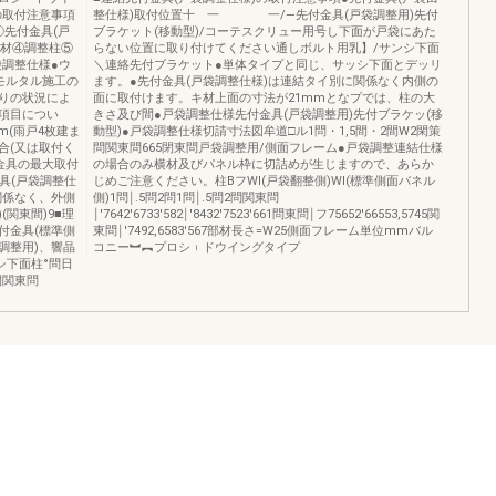
の取付注意事項
整仕様)取付位置十 一 一/―先付金具(戸袋調整用)先付
先付金具(戸
ブラケット(移動型)/コーテスクリュー用号し下面が戸袋にあた
横材④調整柱⑤
らない位置に取り付けてください通しボルト用乳】/サンシ下面
袋調整仕様●ウ
＼連絡先付ブラケット●単体タイプと同じ、サッシ下面とデッリ
モルタル施工の
ます。●先付金具(戸袋調整仕様)は連結タイ別に関係なく内側の
りの状況によ
面に取付けます。キ材上面の寸法が21mmとなプでは、柱の大
項目につい
きさ及び間●戸袋調整仕様先付金具(戸袋調整用)先付ブラケッ(移
m(雨戸4枚建ま
動型)●戸袋調整仕様切請寸法図牟道□ル1問・1,5間・2間W2閑策
合(又は取付く
問関東問665閉東問戸袋調整用/側面フレーム●戸袋調整連結仕様
金具の最大取付
の場合のみ横材及びパネル枠に切詰めが生じますので、あらか
金具(戸袋調整仕
じめご注意ください。柱BフWl(戸袋翻整側)Wl(標準側面バネル
関係なく、外側
側)1問￨.5問2問1問￨.5問2問関東問
関東間)9■理
￨′7642′6733′582￨′8432′7523′661問東問￨フ75652′66553,5745関
付金具(標準側
東問￨′7492,6583′567部材長さ=W25側面フレーム単位mmバル
調整用)、響晶
コニー︼︻プロシ︲ドウイングタイプ
シ下面柱°問日
東間関東問