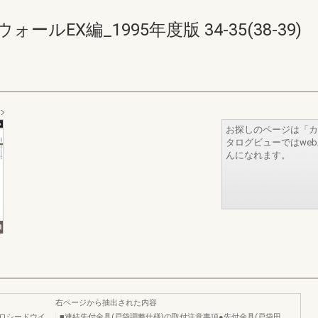
ルEX編_1995年度版 34-35(38-39)
お探しのページは「カ
タログビューではwe
んになれます。
右ページから抽出された内容
プロシードウイ
■連結先付金具(戸袋調整仕様)の取付注意事項●先付金具(戸袋田