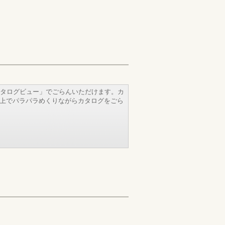
タログビュー」でごらんいただけます。カ
b上でパラパラめくりながらカタログをごら