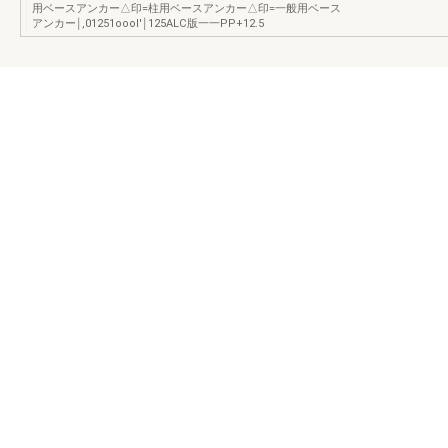
用ベースアンカー△印=柱用ベースアンカー△印=一般用ベース
アンカー￨,01251oool′￨125ALC版一一PP+12.5