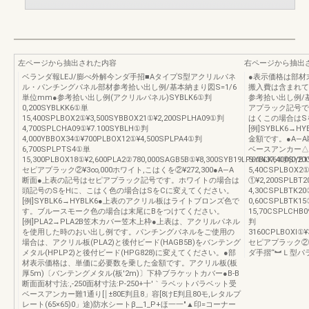
左ページから抽出された内容
右ページから抽出
ベランダ報LEJ/膨べ外解今ンダ手招■AタイプS型アクリルパネ
●表示価格は部材
ル・パンチングパネル部材参考拾い出し例/基本納まり図S=1/6
搬入費は含まれて
単位mm●参考拾い出し例(アクリルパネル)SYBLK6①判
参考拾い出し例/
0,200SYBLKK6①単
アプラック記号で
15,400SPLBOX2①¥3,500SYBBOX21①¥2,200SPLHA09①判
はくこの場合はS
4,700SPLCHA09①¥7.100SYBLH①判
[例]SYBLK6
4,000YBBOX34①¥700PLBOX12①¥4,500SPLPA4①判
金額です。●A―
6,700SPLPTS4①単
ベースアンカー△
15,300PLBOX18①¥2,600PLA2②780,000SAGB5B①¥8,300SYB19LP6①¥37,400SYB
SYBLK6①判0,20
セピアプラック②¥3∞,000ホワイト,こはくを②¥272,300●A―A
5,40CSPLBOX2①
断面●上表の記号はセピアプラック記号です。ホワイトの場合は
①¥2,200SPLBT2
頭記号のSをHに、こはく色の場合はSをCに変えてください。
4,30CSPLBTK2
[例]SYBLK6→HYBLK6●上表のアクリル板はライトブロンズ色で
0,60CSPLBTK1
す。ブルースモーク色の場合は末尾にBをつけてください。
15,70CSPLCHB0
[例]PLA2→PLA2B笠木カバー笠木上枠●上表は、アクリルパネル
判
を使用した時のおい出し例です。パンチングパネルをご使用の
3160CPLBOXl①¥
場合は、アクリル板(PLA2)と後付ビード(HAGB5B)をバンテング
セピアプラック②¥
メタル(HPLP2)と後付ビード(HPG828)に変えてください。●部
ダ手摺“︼Ｌ型パ
材表示価格は、単価に必要数を乗した金額です。アクリル板(板
厚5m)〔バンテングメタル(板'2m)〕下枠ブラケットカバー●B‐B
断面面材寸法:,-250面材寸法:P-250+十′｀ラベットパラベット受
ベースアンカー難1通り[￨±80E判且8」容[8けE判且80モ,レタルプ
レート(65×65)0」途)防水シートβ__1_P+ほ一一″▲印=コーナー