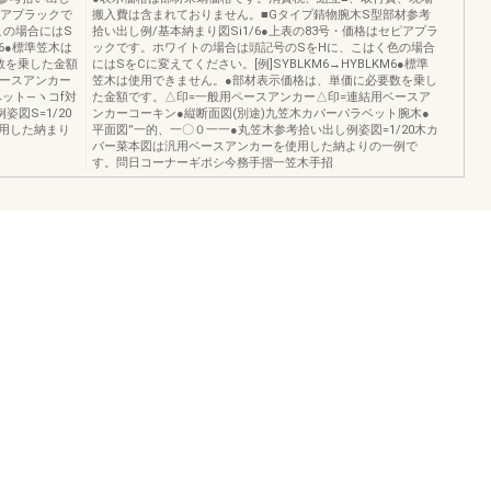
ピアプラックで
搬入費は含まれておりません。■Gタイプ錆物腕木S型部材参考
この場合にはS
拾い出し例/基本納まり図Si1/6●上表の83号・価格はセピアプラ
M6●標準笠木は
ックです。ホワイトの場合は頭記号のSをHに、こはく色の場合
数を乗した金額
にはSをCに変えてください。[例]SYBLKM6→HYBLKM6●標準
ベースアンカー
笠木は使用できません。●部材表示価格は、単価に必要数を乗し
ット―ヽコf対
た金額です。△印=一般用ペースアンカー△印=連結用ベースア
図S=1/20
ンカーコーキン●縦断面図(別途)九笠木カバーパラベット腕木●
用した納まり
平面図”一的、一〇０一一●丸笠木参考拾い出し例姿図=1/20木カ
バー菜本図は汎用ベースアンカーを使用した納よりの一例で
す。問日コーナーギポシ今務手摺一笠木手招