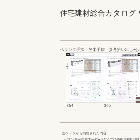
住宅建材総合カタログ ウォール
ベランダ手摺 笠木手摺 参考拾い出し例
364
365
左ページから抽出された内容
ペフンダ手摺笠木手摺■Gタイプ鋳物腕木R型部