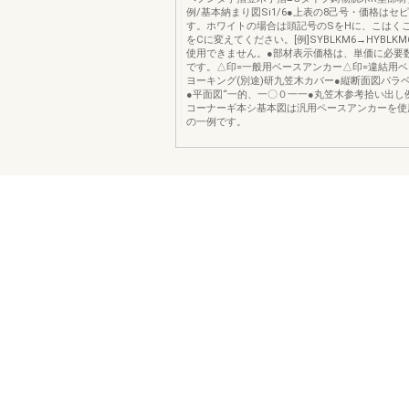
例/基本納まり図Si1/6●上表の8己号・価格はセ
す。ホワイトの場合は頭記号のSをHに、こはく
をCに変えてください。[例]SYBLKM6→HYBLK
使用できません。●部材表示価格は、単価に必要
です。△印=一般用ベースアンカー△印=違結用
ヨーキング(別途)研九笠木カバー●縦断面図パラベ
●平面図“一的、一〇０一一●丸笠木参考拾い出し例姿
コーナーギ本シ基本図は汎用ペースアンカーを使
の一例です。