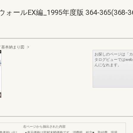
EX編_1995年度版 364-365(368-36
／基本納まり図
お探しのページは「カ
タログビューではwe
んになれます。
右ページから抽出された内容
材参考拾い出し
●表示価格は部材末蛸価格です。消費税、組立■、取付費、現場