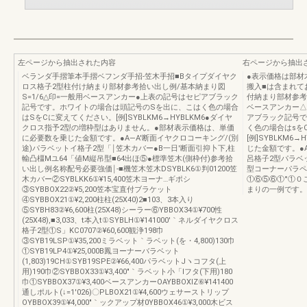
左ページから抽出された内容
右ページから抽出
ベランダ手摺筆本手摺ベフンダ手招‐笠木手招■Bタイプダイヤク
●表示価格は部材
ロス格子2型柱付け納まり部材参考拾い出し例/基本納まり図
搬入■は含まれて
S=1/6△印=一般用ベースアンカー●上表の記号はセピアブラック
付納まり部材参考
記号です。ホワイトの場合は頭記号のSを出に、こはく色の場合
ベースアンカー△
はSをCに変えてください。[例]SYBLKM6→HYBLKM6●ダイヤ
アブラック記号で
クロス指予2型の増枠型はありません。●部材表示価格は、単価
く色の場合はsを
に必要数を乗じた金額です。●A―A'断面イヤクロコーキング/(別
[例]SYBLKM
途)パラベットイ格子2型「￨笠木カバー●B一日'断面引抑卜下,柱
じた金額です。●
輸凸橿Mユ64「値M縦吊型■64出ほ⑤●標準笠木(側枠付)参考拾
呂格子2型パラベ
い出し例名称配号必要強価￨‐■機笠木笠木DSYBLK6①判01200笠
型コーナーパラペ
木カバー②SYBLKK6①¥15,400笠木ヨーナ…ギポシ
①⑥⑤⑥①°①０
③SYBBOX22②¥5,200笠本宝直付ブラケット
まりの一例です。
④SYBBOX21①¥2,200柱柱(25X40)2■103、3本入り
⑤SYBH83②¥6,600柱(25X48)シーラー⑥YBBOX34①¥700性
(25X48),■3,033、t本入t①SYBLH①¥141000′｀ネルダイヤクロス
格子2型①S」KC0707②¥60,600観浄198巾
③SYB19LSP①¥35,200ミラベット｀ラベット(を・4,800)130巾
①SYB19LP4①¥25,000B鳳ヨーナーバラベット
(1,803)19CH①SYB19SPE②¥66,400パラベットJヽコフタ(上
用)190巾②SYBBOX33①¥3,400″｀ラベット小「lフタ(下用)180
巾①SYBBOX37①¥3,400ベースアンカーOAYBBOXlZ⑥¥141400
通しポルト(↓=1′026)〇PLBOX21①¥4,600ウェサーストリップ
OYBBOX39①¥4,000″｀ックアップ材0YBBOX46①¥3,000木ビス