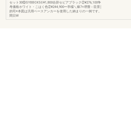
セット30⑬SYBBOX5①¥1,800合辞セピアブラック②¥276,100争
考価格ホワイト・こはく色②¥244,900ー亭橿＼稼7+堺畳︲臣景￨
的司※本図は汎用ベースアンカーを使用した納まりの一例です。
間日W