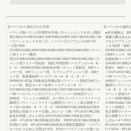
左ページから抽出された内容
右ページから抽出
ベランダ報ベランダ手摺笠本手摺パラベットエンドギポシ(階段
●表示価格は、部
用)180mFSYBBOX25¥3,100HYBBOX25¥3,100CYBBOX25¥3,100
場搬入費は含まれ
パラベットエンドギポシ①、シーラー①ビアスビス(s4X13ナ
プセピアプラック
ベ)③190巾
ンカ1柱部・端部
FSYBBOX26¥3,400HYBBOX26¥3,400CYBBOX26¥3,400パラベッ
FAYBBOXlB¥
ト用ライナー(腕木
CM8ナットO、
用)GSYBBOX55¥3,000HYBBOX55¥3.000CYBBOX55¥3,000パラ
説連結用ベースア
ペット用ライナー⑤柱部・端部,中間部用ベースアンカーA・B・
GAYBBOX10B
C・D・FAYBBOXIZ¥2,400各色共用バラベット受材②、M8ワッ
受材O、M8ナッ
シヤー②、M5ワッシャー③、スプリングワッシャー②、M8ナ
ーDSPLBOX15¥2,
ット②、取脱連結用ベースアンカーA・B・C・D・E・
ー用ベースプレー
FAYBBOX10Z油,700各色共用連結用パラベヽット受材①M5ワッ
(M8)0ワッシャ
シャー③、取説ヨーナー柱用ベースアンカーB・C・
隅用①パラベット
DSYBBOXlC¥2,100HYBBOXHC¥2,100CYBBOXHC¥2,100コーナ
ーA・B・C・D・E
ー用ベースプレート①スプリングワッシャー(M8)②ナット
ラペット受材Oナッ
(M8)②、ワッシャー(M8)②、ネツ持ちでパラベットライナー入
シャー(M8)O
隅用①パラペヽントライナー山隅用①パラベット高さ閉衛ライ
GYBBOXlA¥
ナー診t=2ntBA・B・C・D・E・FAYB80X47Z¥2,000各色共用木
ナット(M8)O、
造用高さ回節ライナー①通しポルト2・13B・FPLBOX19¥2,500
高さ開整ライナーA・
各色共用通しポルト④をi391CPLBOX20¥3,100各色共用ど
高さ調整ライナー⑤
=69D・FPLBOX13¥3,800各色共用β・99!DPLBOX12¥4,500各色
しボルト4‐″=391C
共用β=1,02A・BPLBOX2t¥4,600各色共用題目麗醤罰・べスアン
EPLBOX13¥3,8
カーのビス止めと汎用はP318、319のベースアンカーの使いわ
F=1′021A・BP