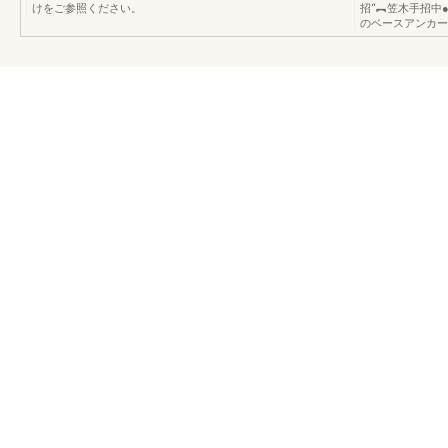
けをご参照ください。
招“︻笠木手招中
のベースアンカー