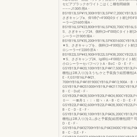
セピアプラックホワイトこはくこ梱包明細側 粋
―――J130巾用A・
BSYB13LSP¥19,300HYB13LSP¥17,200CYB13LS
さぎキャンブa、仰1枠(″=4′000)0タイト材(夕E4′
ーラー(2160巾帰A・
BSYB16LSP¥23,800HYB16LSP¥20,700CYB16L
S、さぎキャップ24、側枠(2=4″000)Cタイト材(2=
シーラー2190巾帰A・
BSYB19LSP¥35,200HYB19LSP¥301600CYB19L
▼S、さぎキャップを、側枠(2=4′000)[タイト材(2=
ロシーラーt'220巾肝A・
BSYB22LSP¥43,900HYB22LSP¥38,200CYB22L
▼S、さざキャンブ24、lgl枠(ι=4′000)1タイト材(
小ロシーラーセパフぺツトA・BoC・D・E・F・
GSYB13LP4¥20,100HYB13LP4¥17,500CYB13LP4
梱包は2本入り(を3;うち;ケと予装負ラ結哲梱包)A
E・F,GSYB16LP4¥21、
700HYB16LP4¥181900CYB16LP4¥13,900A・
GSYB19LP4¥251000HYB19LP4¥211700CYB19L
B・C・DoE・F・
GSYB20LP4¥28,500HYB20LP4¥24,800CYB20L
０一 一〓舟１︲︱︲却ヽ︲A・B・C・D・E・F
GSYB22LP4¥32,600HYB22LP4¥28,300CYB22LP
B・C・D・E・F・
GSYB13LP6¥30,100HYB13LP6¥26,200CYB13LP6
梱包は2本入り(を2;;;;歩と予紫負)結哲梱包)陪〒
D・E・F・
GSYB16LP6¥32700HYB16LP6¥23400CYB16LP
B・C・D,E・F・