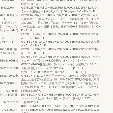
6¥32,500阿L
GSYB20SPN¥35,400HYB20SPN¥30.300CYB20SPN¥30,800220
巾序A・B・C・D・E・F・
6¥37,200ク
GSYB22SPN¥37.800HYB22SPN¥32,900CYB22SPN¥32,900パ
ラペット連結セット(乾式タイプ)130巾用A・B,C・D・E・F・
P6¥42,500出日用
GSY880X51¥2,200HYBBOX51¥2,200CYBBOX51¥2,200バラベッ
E・F・
ト連結セット(乾式タイブ)!、ライナー2(S4×2卜)0、コーキング
売品です.納期をご
材(70g)t[｀、取説(30巾用には、ライナーはありません)米シル
)1:ペースブレ
バー色もあります,価格は各色共通例)Y880X5180巾帰A・B・C・
ッシャー(M8)
D・E・F・
GSYBBOX52¥2,300HYBBOX52¥2,300CYBBOX52¥2.30090巾肝
・B・C・D・E・
A・B・C・DoE・F・
ーナーパラベット
GSYBBOX53¥2,400HYBBOX53¥2,400CYBBOX53¥2.400:05巾帰
A・B・C・D・E・F・
PD¥19,800出隅
GSYBBOX72¥2,500HYBBOX72¥2.500CYBBOX72¥2,500120巾月
`180市月A・
A・BoC・D・E・F・
GSYBBOX54¥2,600HYBBOX54¥2,600CYBBOX54¥2,600｀ラペッ
PD¥21,000130
トコーキング受_イ￨■‐130巾帰A・B・C・D・E・F・
GYBBOXll¥800各色共用ハラベットコーキング受lfビス(S4×8
D¥22,200205巾
卜)￨(梱包は2セント入り160巾岸A・B・C,D・E・F・
GYBBOX12¥900各色共用190市斥A・B・C・D・E・F・
D¥23,700!20巾
GYBBOX13¥1,100各色共用パラベットコーキング受け(階段用)と
上に上≧士ず苦≡ヱ負色ョ160m序FYBBOX15F¥1,000各色共用階
PD¥25,300ヨー
段用バラベントコキング受0ビアスビス(s4×3ナベ)β梱包は2セッ
・
ト入り190巾帰FYBBOX16F¥1,100各色共用ミラベント小ロフタ
3SPD¥25,800出
(上用)130巾序A・
ッフイ180巾斥
BSYBBOX3H¥21800HYBBOX3H¥2,400CYBBOX31¥2,400バラベ
ント小ロフタ(上用)(R・L)各Iシーラー2、取付ビス(S4X4サ
PD¥271300190
ラ)￨180巾肝A・
BSYBBOX32¥3,300HYBBOX32¥2,800CYBBOX32¥2,300190巾帰
PD¥28,900A・
A・BSYBBOX33¥3,400HYBBOX33¥2,900CYBBOX33¥21900205