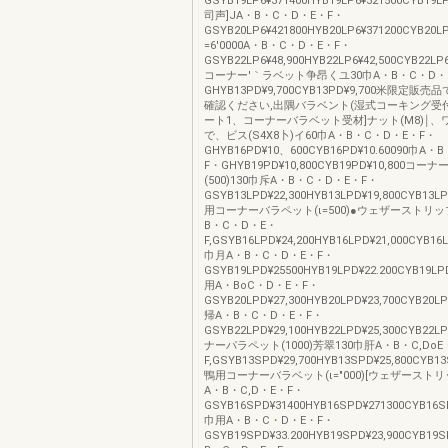
GSYB19LP6¥371400HYB19LP6¥321500CYB19LP
司声]JA・B・C・D・E・F・
GSYB20LP6¥421800HYB20LP6¥371200CYB20LP
=6′0000A・B・C・D・E・F・
GSYB22LP6¥48,900HYB22LP6¥42,500CYB22L
コーナー′｀ラベット争昂くユ30巾A・B・C・D・
GHYB13PD¥9,700CYB13PD¥9,700米限定販
確認ください,出隅バラベント(湿式コーキング受付
ート1、コーナーバラベット受材]ナット(M8)￨、ワ
で、ビス(S4X8卜)イ60巾A・B・C・D・E・F・
GHYB16PD¥10、600CYB16PD¥10.60090巾A
F・GHYB19PD¥10,800CYB19PD¥10,800コ
(500)130巾斥A・B・C・D・E・F・
GSYB13LPD¥22,300HYB13LPD¥19,800CYB13L
用コーナーバラペット(ι=500)●ウェザーストリッブ
B・C・D・E・
F,GSYB16LPD¥24,200HYB16LPD¥21,000CYB16L
巾月A・B・C・D・E・F・
GSYB19LPD¥25500HYB19LPD¥22.200CYB19LP
用A・BoC・D・E・F・
GSYB20LPD¥27,300HYB20LPD¥23,700CYB20LP
帰A・B・C・D・E・F・
GSYB22LPD¥29,100HYB22LPD¥25,300CYB22L
ナーパラペット(1000)芳翠130巾肝A・B・C,DoE
F,GSYB13SPD¥29,700HYB13SPD¥25,800CYB1
鴨用コーナーバラベット(ι=″000)[ウェザーストリ
A・B・C,D・E・F・
GSYB16SPD¥31400HYB16SPD¥271300CYB16S
巾用A・B・C・D・E・F・
GSYB19SPD¥33.200HYB19SPD¥23,900CYB19S