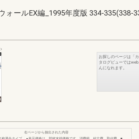
EX編_1995年度版 334-335(338-33
お探しのページは「カ
タログビューではwe
んになれます。
右ページから抽出された内容
名称適合タイプ
●表示価格は、部材末端価格です。消費税、組立費、取付費、■