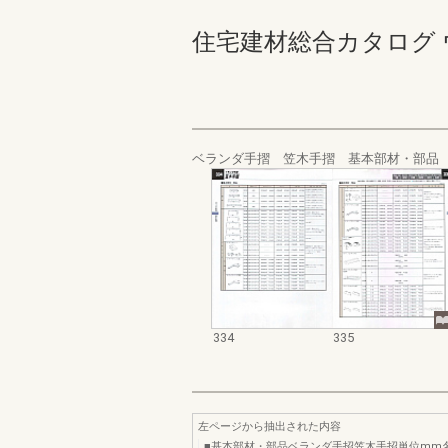
住宅建材総合カタログ ウォール
ベランダ手摺 笠木手摺 基本部材・部品
334
335
左ページから抽出された内容
■基本部材・部品ベランダ手招笠木手招単位mm