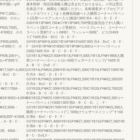
中国L―g中
基本部材・部品現場般入費は含まれておりません。☆印は受注
生産品です。納期をご確認ください。名称適査夕‐イプセピアプ
P¥17,200;い、
ラックホワイトこ1まく色梱包現細ぺト入隅用コーナーパラベッ
000)0、小ロシ
ト(汎用ベースアンカー入り)密請130巾斥A・B,C・D・E・F・
GⅢHYB13PN¥9,700★CYB13PN¥9,700*限定販売品ですt入隅バ
SP¥20,700孔、
ラベント(湿式コーキング受材)G、ペースブレートr、コーナーバ
4′000)2、小ロ
ラベント受材1ナット(M8)1、ワッシャー(M8)“、ビス(S4X8
卜)“160巾肝A・BCC・D・E・F・
SP¥30,600孔
GHYB16PN¥10,600CYB16PN¥101600130巾月A・BoC・D・E・
4′000)で、小
F・GHYB19PN¥101800CYB19PN¥10,800ヨーナーパラペット
(500)130巾月A・B・C・D・E・F・
SP¥38,200テし
GSYB13LPN¥221300HYB13LPN¥19,300CYB13LPN¥19800入隅
セ=4″000)で、
用コーナーハラベット(セ=500)ウェザーストリンフj“160巾月
A・B・C・DoE・F・
¥17,500″=4,0000、
GSYB16LPN¥24,200HYB16LPN¥21,000CYB16LPN¥211000190
・BoC・D・
巾月A・BoC・D・E・F・
GSYB19LPN¥25,500HYB19LPN¥22,200CYB19LPN¥22,200205
B・C・D・E・F・
巾月A・BoC・D・E・F・
P4¥211700A・
GSYB20LPN¥27,300HYB20LPN¥23,700CYB20LPN¥23,700220
巾斥A・B・C・D・E・F・
P4¥2418002=4,0000！
GSYB22LPN¥29,100HYB22LPN¥25,300CYB22LPN¥25,300コー
・
ナーパラベット(1000)130巾用A・B・C・D。こ・F・
4¥23,300A・
GSYB13SPN¥291700HYB13SPN¥25,800CYB13SPN¥25,300入
隅用コーナーバラベット(″二′000)けウェザーストリッブ“十160
¥26200″=6′000t,、
巾用A・BoC・D・E・F・
司」A・B・C・
GSYB16SPN¥31,400HYB16SPN¥27,300CYB16SPN¥27,300190
巾用A・B・C・D・E・F・
6¥28、400A・
GSYB19SPN¥33,200HYB19SPN¥23,900CYB19SPN¥28,900A・
B・C・DoE,F・