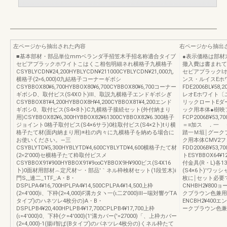
左ページから抽出された内容
右ページから抽出
■基本部材・部品単位mmベランダ手招笠木手招名称適合タイブ
●表示価格は部材
セピアプラックホワイトこはくこ相包明細ネれ横格子九横格子
撤入費は書まれて
CSYBLYCDN¥24,200HYBLYCDN¥211000CYBLYCDN¥21,000九
セピアプラックl
横格子(2=6,000)0九結格子コーナーギボシ
ンス・ルイスEホワイ
CSYBBOX80¥6,700HYBBOX80¥6,700CYBBOX80¥6,700コーナー
FDE2006BL¥
ギボシD、取付ビス(S4XO卜)Ⅲ、取説九横格子エンドギボシぎ
レオEホワイト〔ユF
CSYBBOX81¥4,200HYBBOX8H¥4,200CYBBOX81¥4,200エンド
リックロートEダーク
ギボシ0、取付ビス(S4×8卜)C九横格子接続セット(外付納まり
ック用本体●樹映フ
用)CSYBBOX82¥6,300HYBBOX82¥61300CYBBOX82¥6.300格子
FCP2006B¥5
ジョイント0格子取付ビス(S4×6サラ)0柱取付ビス(S4×2卜)tり横
＝≡加ス ．一 
格子たて材(面内納まり用)※柱の内々に九横格子を納める場合に
踏一Ｍ垣￨グークブラ
お使いください。―三
ク用本体CMV2
CSYBLYTD¥5,300HYBLYTD¥4,600CYBLYTD¥4,600横格子たて材
FDD2006B¥5
(2=2′000)セ横格子たて粋取付ビスメ
トESYBBOX64¥12
CSYBBOX91¥900HYBBOX91¥9∞CYBBOX9H¥900ビス(S4X16
付金具(R・L)各
卜)0面材用部材︵定尺材︶・部品′｀ネル枠検材セット(1段笠木)i
(S4×6卜)'ワッ
門S,_連二_1TF_:A・B・
枚に￨セット必要
DSPLPA4¥16,700HPLPA4¥14,500CPLPA4¥14,500上枠
CNHBH2¥800
(2=4′000)i、下枠(2=4,000)F溝カタヽ一(ι二2′000)Ⅲ―喘対響ゲTA
クブラウン色兼用
タイブ)のハネツレ4枚分の)A・B・
ENCBH2¥400
DSPLPB4¥20,400HPLPB4¥17,700CPLPB4¥17,700上枠
ークブラウン色兼
(ι=4′000)0、下枠(ク=4′000)(1'溝カバー(′=27000)「、上枠カバー
(2=4,000)‐1(揚il智ぱ(Bタイプ)のパネツレ4枚分の)くネル枠たて