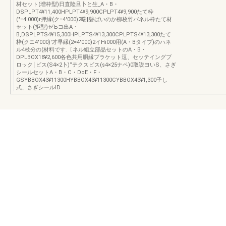
材セット(増枠型)日直陸旦卜と生_A・B・
DSPLPT4¥11,400HPLPT4¥9,900CPLPT4¥9,900たて枠
(″=4′000)r押縁(ク=4′000)2喘‖磐ぱいのか柳枚竹パネル枠たて材
セット(拒型)ゼЪヨ出A・
B,DSPLPTS4¥15,300HPLPTS4¥13,300CPLPTS4¥13,300たて
枠(クニ4′000)′才早縁(2=4′000)2イHi000用(A・Bタイブ)のハネ
ル4枝分の(材料です.〔ネル組立部品セットのA・B・
DPLBOX18¥2,600各色共用胴縁ブラケット逗、セッテイングブ
ロック￨ビス(S4×2卜)“テクスビス(s4×25ナペ)0取説ヨいS、さぎ
シールセットA・B・C・DoE・F・
GSYBBOX43¥11300HYBBOX43¥11300CYBBOX43¥1,300子し
式、さぎシールID