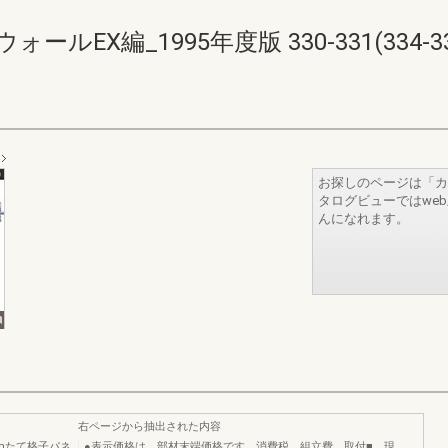
EX編_1995年度版 330-331(334-33
お探しのページは「カ
タログビューではwe
んになれます。
右ページから抽出された内容
mたて格子パネ
●表示価格は、部材末端価格です。消費税、組立費、取付■、現