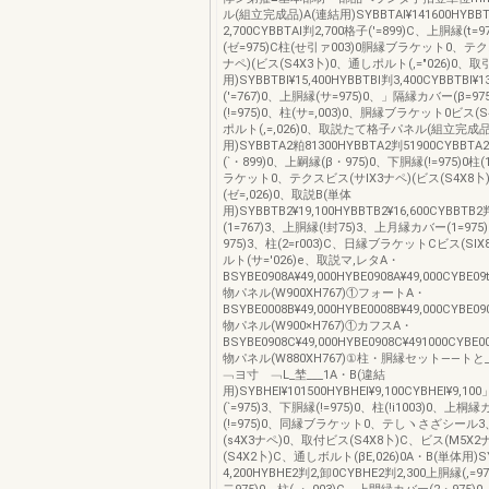
ル(組立完成品)A(連結用)SYBBTAl¥141600HYBBT
2,700CYBBTAl判2,700格子('=899)C、上胴縁(t=
(ゼ=975)C柱(せ引ァ003)0胴縁ブラケット0、テク
ナペ)(ビス(S4X3卜)0、通しポルト(,=″026)0、取
用)SYBBTBl¥15,400HYBBTBl判3,400CYBBTBl¥
('=767)0、上胴縁(サ=975)0、」隔縁カバー(β=97
(!=975)0、柱(サ=,003)0、胴縁ブラケット0ビス(
ポルト(,=,026)0、取説たて格子パネル(組立完成品
用)SYBBTA2粕81300HYBBTA2判51900CYBBTA
(`・899)0、上嗣縁(β・975)0、下胴縁(!=975)0柱
ラケット0、テクスビス(サlX3ナペ)(ビス(S4X8
(ゼ=,026)0、取説B(単体
用)SYBBTB2¥19,100HYBBTB2¥16,600CYBBTB
(1=767)3、上胴縁(!封75)3、上月縁カバー(1=975
975)3、柱(2=r003)C、日縁ブラケットCビス(Sl
ルト(サ=′026)e、取説マ,レタA・
BSYBE0908A¥49,000HYBE0908A¥49,000CYBE09
物パネル(W900XH767)①フォートA・
BSYBE0008B¥49,000HYBE0008B¥49,000CYBE09
物パネル(W900×H767)①カフスA・
BSYBE0908C¥49,000HYBE0908C¥491000CYBE0
物パネル(W880XH767)①柱・胴縁セット――トと
﹁ヨ寸 ﹁L_埜___1A・B(違結
用)SYBHEl¥101500HYBHEl¥9,100CYBHEl¥9,1
(`=975)3、下胴縁(!=975)0、柱(!i1003)0、上桐
(!=975)0、同縁ブラケット0、テしヽさざシール
(s4X3ナペ)0、取付ビス(S4X8卜)C、ビス(M5X
(S4X2卜)C、通しボルト(βE,026)0A・B(単体用)S
4,200HYBHE2判2,卸0CYBHE2判2,300上胴縁(,=9