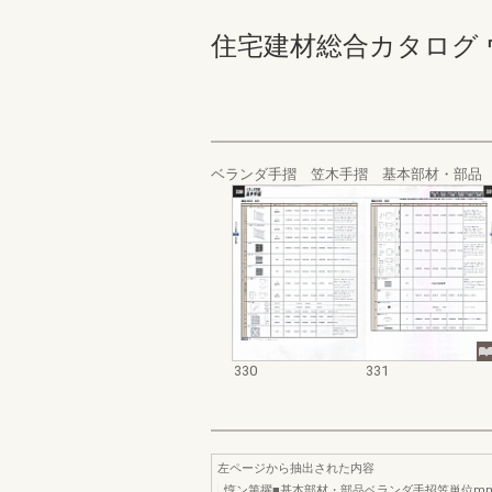
住宅建材総合カタログ ウォール
ベランダ手摺 笠木手摺 基本部材・部品
330
331
左ページから抽出された内容
惇ン第擢■基本部材・部品ベランダ手招笠単位m