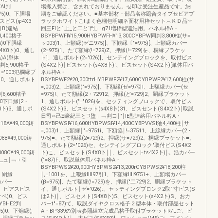
Al判
場搬入費は、含まれておりません。せ印は受注生産品です。納
975)0、下胴場
期をご確認ください。■基本部材・部品名称題合タイプセビアプ
スビス(φ4X3
ラックホワイトこtまく色梱包明細ネ面材用枠セット︵ＫＤ品︶
引B(違結
回三FIと1上_と二と`門」lg71増枠型連結用。ハネル枠A・
13,400格子
BSYBPWFl¥15,900HYBPWFH¥13,300CYBPW同判3,800柱(サ=
5)0下胴縁
ッ003)1、上額縁(ゼニ975)[、下観縁〔″=975)[、上額縁カバー
S4X8卜)0、通し
(2=975)1、たて額縁(!=729)Z、押縁(!=729)を、桐縁ブラケッ
)A(単体
ト]、通しボルト(2=′026)]、センテイングブロックを、取付ビス
2判5,900格子
(S4X2卜)￨ビスセット(s4X8卜)'、ビスセット(S4X2卜)[単体用パ
(1=′003氾欄縁ブ
ネル枠A・
卜)0、通しボルト
BSYBPWF2¥20,300ttrHYBPWF2¥17,600CYBPWF2¥17,600柱(サ
=,003)2、上額縁(″=975)]、下額縁(ゼ=97引I、上額縁カバー(セ
2判6,600桔子
=975)!、たて額縁(2・72912、押縁(ど=729)2、嗣縁ブラケット
)0下日縁(2・
1、通しボルト(″=″026)を、セッティングブロックで、取付ビス
X8卜)3、通しポ
(S4X2卜)3、ビスセット(s4X8卜)31、ビスセント(S4X2卜)￨取説
日司∽己∃豪紀三と⊇堕」﹁判ヨ￨"￨lE型連絡用パネル粋A・
t18A¥49,000鋳
BSYBPWSl¥16,600HYBPWSl¥14,400CY8PVVSl油4,400柱￨サ
=,003)1、上額縁￨″=9751i、下額協￨!=37511、上線縁カバー(2・
08B¥49,000鋳
975)■、たて額縁(2=729)2、押縁(サ=729)2、桐縁ブラケット■、
通しボルト(2=″026)セ、センテイングブロック″取付ビス(S4X2
008C¥49,000鋳
卜)こ、ビスセット(S4X8卜￨￨、ビスセットts4X2卜)￨、浩カバー
__ュ￨﹁︲引
(″=87)F、取説単体用パネル枠A・
BSYBPWS2¥20,900HYBPWS2¥13,200rCYBPWS2¥18,200柱
00」嗣縁
￨,=1001を、上鞭縁IⅢ97引1、下額縁IⅢ9751+、上額場カバー
縁カバー
(β=975)]、たて額縁(!=729)を、押縁(″二729)2、胴縁ブラケット
3、ビアスビス
イ、通しボルト￨ゼ=′026):、セッティングブロンク2取1寸ビス(S
2ナペ)0、どス
は2卜)￨、ビスセメト(S4X8卜)5、ビスセット(s4X2卜)S、おカ
YBHE2判
バーt″=87)て、取説ダイヤクロス格子２型本体・取付部品セット
75)0、下煽縁(,
A・BP339の別表参照組立完成品格子取付ブラケットR/Lご、ビ