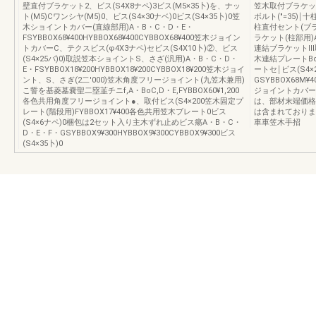
壁直付ブラケット2、ビス(S4X8ナペ)3ビス(M5×35卜)を、ナッ
笠木取付ブラケット
ト(M5)Cワンシヤ(M5)0、ビス(S4×30ナベ)0ビス(S4×35卜)0笠
ボルト(″=35)￨
木ショイントカバー(直線部用)A・B・C・D・E・
柱直付セント(ブ
FSYBBOX68¥400HYBBOX68¥400CYBBOX68¥400笠木ジョイン
ラケット(柱部用)A
トカバーC、テクスビス(φ4X3ナペ)セビス(S4X10卜)②、ビス
連結ブラケットⅢ取
(S4×25バ)0)取説笠本ショイントS、さざ(汎用)A・B・C・D・
木連結プレートBoC
E・FSYBBOX18¥200HYBBOX18¥200CYBBOX18¥200笠木ジョイ
ートセ￨ビス(S4
ント、S、さぎ(2二′000)笠木角度フリージョイント(九笠木兼用)
GSYBBOX68M¥4
こ誓を基菱墓嚢聖二塁韮チニf,A・BoC,D・E,FYBBOX60¥1,200
ジョイントカバー￨
各色共用角度フリージョイント●、取付ビス(S4×200笠木固定プ
は、部材末端価格
レート(階段用)FYBBOX17¥400各色共用笠木ブレート0ビス
は含まれておりま
(S4×6ナペ)0梱包は2セット入り主木ずれ止めビス瘍A・B・C・
車車笠木手招
D・E・F・GSYBBOX9¥300HYBBOX9¥300CYBBOX9¥300ビス
(S4×35卜)0