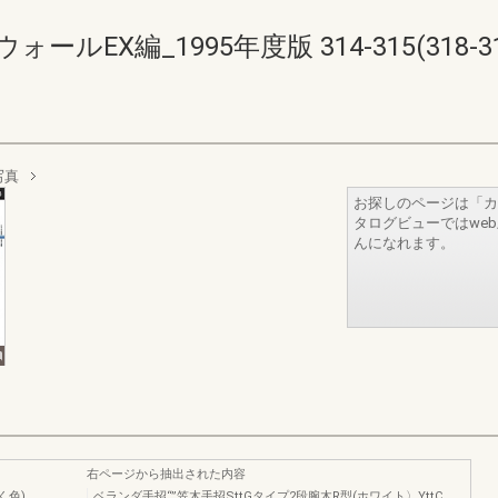
EX編_1995年度版 314-315(318-31
写真
お探しのページは「カ
タログビューではwe
んになれます。
右ページから抽出された内容
く色)
ベランダ手招“”笠木手招SttGタイプ2段腕木R型(ホワイト〉YttC