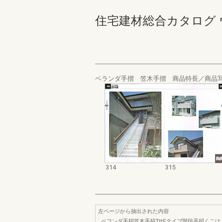
住宅建材総合カタログ ウォール
ベランダ手摺 笠木手摺 商品特長／商品
314
315
左ページから抽出された内容
ペフンダ手招笠木手招TttFタイブ階段手招くこは