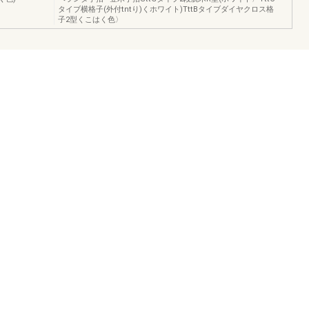
タイブ横格子(外付tntり)くホワイト)TttBタイブダイヤクロス格
子2型くこはく色〉