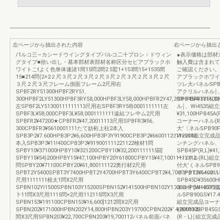
左ページから抽出された内容
右ページから抽出
/1ルコ三―カシードウイングタイプバルコ二十プロシ︲ドウィン
●表示価格は部材
グタイプ■拾い出し・基本部材表部材名称区分セピアプラックホ
触入費は含まれて
ワイトこtよく色単体連諸1間15問2間2.5鷲1+153間15+1535間
ご確認ください。
15■214問(2+2２尺３尺２尺３尺２尺３尺２尺３尺２尺３尺２尺
アブラックホワイ
３尺２尺３尺フレーム側面フレーム2尺用右
ツレ大パネルSPB90A
SPBF2RY51300HPBF2RY51、
アクリルハネル￨、
300HPBF2LY51300HPBF3RY58,000HPBF3LY58,000HPBFR2Y47,200HPBFR3Y56,30
SPB45A¥13110
左SPBF2LY51300111111113尺用右SPBF3RY58)0001111111左
ル￨、Wi4535組
SPBF3L¥58,000CPBF3L¥58,0001111111遠結フレ中ム2尺用
¥31,100HPB45A
SPBFR2¥47200★CPBFR2¥47,20011113尺用SPBFR3¥56、
コーナーハネル(
300CPBFR3¥5610001111たて妨桁上柱2本入
大′〔ネルSPB90P
SPB3P2¥7.600HPB3P2¥6,600HPB3P3Y91900CPB3P2¥660011221122113
W=908組立完成品′
本入SPB3P3¥11!400CPB3P3¥919001111221122検材1問
ンチングハネル、W
SPBY10¥371000HPBY10¥321200CPBY10¥32,2001111115闘
SPB45P(R,L)¥
SPBY15¥54)200HPBY15¥47,100HPBY20Y61800CPBY15¥47,10011112112
ーハネル(RL)
問SPBY20¥71100CPBY20¥61,800111122奥行材2尺用
付大′くネルSPB90D
SPBT2Y5400SPBT3Y7400HPBT2Y4700HPBT3Y6400CPBT2¥4,700CPBT3¥6400111
イヤクロスハネル￨
尺用1111111根太1問X2尺用
SPB45D¥35600
SPBN102Yl1500SPBN103Y15200SPBN152¥141500HPBN102Y10000HPBN103Y13
ネル十(W=453
卜11問X3尺用1115問×2尺用112115問X3尺用
ルSPB90GS¥17.
SPBN153¥191100CPBN153¥16,600]1212間X2尺用
組立完成品ヨーナ…′
SPBN202¥171000HPBN202Y14,800HPBN203Y19700CPBN202¥14,8001122
¥201800HPB4
間X3尺用SPBN203¥22,700CPBN203¥19,700112パネル前面パネ
(R・L)￨組立完