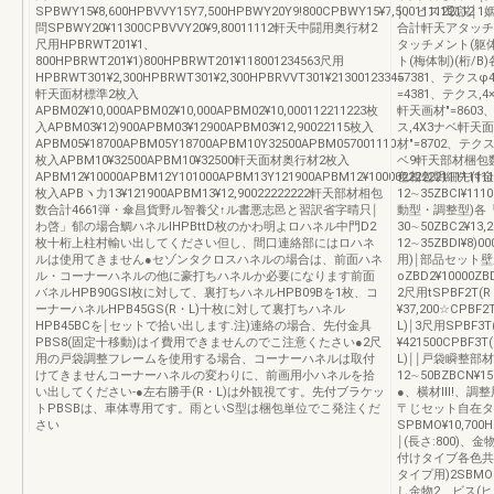
SPBWY15¥8,600HPBVVY15Y7,500HPBWY20Y9!800CPBWY15¥7,500111122112
￨、ヒス1取説￨1姻
問SPBWY20¥11300CPBVVY20¥9,80011112軒天中闘用奥行材2
合計軒天アタッチメ
尺用HPBRWT201¥1、
タッチメント(躯体
800HPBRWT201¥1)800HPBRWT201¥118001234563尺用
ト(梅体制)(桁/
HPBRWT301¥2,300HPBRWT301¥2,300HPBRVVT301¥21300123345
=7381、テクス
軒天面材標準2枚入
=4381、テクス,
APBM02¥10,000APBM02¥10,000APBM02¥10,000112211223枚
軒天画材″=8603
入APBM03¥12)900APBM03¥12900APBM03¥12,90022115枚入
ス,4X3ナベ軒天
APBM05¥18700APBM05Y18700APBM10Y32500APBM057001110
材″=8702、テク
枚入APBM10¥32500APBM10¥32500軒天面材奥行材2枚入
ベ9軒天部材梱包
APBM12¥10000APBM12Y101000APBM13Y121900APBM12¥1000022222211111111
色相包明細先付金
枚入APBヽ力13¥121900APBM13¥12,90022222222軒天部材相包
12∼35ZBCl¥11
数合計4661弾・傘昌貨野ル智養父↑ル書悪志邑と習訳省字晴只￨
動型・調整型)各
わ啓」郁の場合鯛ハネルlHPBttD枚のかわ明よロハネル中門D2
30∼50ZBC2¥13,
枚十桁上柱村輸い出してください但し、間口連絡部にはロハネ
12∼35ZBDl¥8)
ルは使用てきません●セゾンタクロスハネルの場合は、前面ハネ
用)￨部品セット壁
ル・コーナーハネルの他に豪打ちハネルか必要になります前面
oZBD2¥10000
バネルHPB90GSI枚に対して、裏打ちハネルHPB09Bを1枚、コ
2尺用tSPBF2T(R・
ーナーハネルHPB45GS(R・L)十枚に対して裏打ちハネル
¥37,200☆CPB
HPB45BCを￨セットで拾い出します.注)連絡の場合、先付金具
L)￨3尺用SPBF3T(
PBS8(固定十移動)はイ費用できませんのでこ注意くたさい●2尺
¥421500CPBF3
用の戸袋調整フレームを使用する場合、コーナーハネルは取付
L)￨￨戸袋瞬整部
けてきませんコーナーハネルの変わりに、前画用小ハネルを拾
12∼50BZBCN¥1
い出してください‐●左右勝手(R・L)は外観視てす。先付ブラケッ
●、横材Ⅲ!、調整
トPBSBは、車体専用てす。雨といS型は梱包単位でこ発注くだ
〒じセット自在タ
さい
SPBMO¥10,700
￨(長さ:800)、
付けタイブ各色共用
タイプ用)2SBMOK¥
し金物2、ビス(ヒア