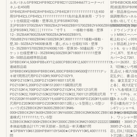
ル大パネルSPB90□HPB90□CPB90□112233446677コーナーパ
SPB45BC¥28,4
ネ,レ右450用
用)前面用SPB09B
SPB45□RHPB45□RHPB45□LCPB45□R11111111111111左450
材・部品単位mm
用SPB45□LCPB45□L11111111111111先付金具単体用・ブラケ
袋調整用のハネル
ット仕様固定+移動・壁厚20,主)PBSBl¥3700)
を拾い出してくた
主)PBSBlY3700ZBAlY7800ZBA2Y9400ZBBlY5700ZBB2Y6900ZBRlY6500ZBR2Y7800
(ZBDZ8D2)
主)PBSBl¥3,700￨￨￨￨11111+「寸千１ 一移動十移動・壁厚
︲ドウイングタイ
12∼35ZBAl¥7800ZBAl¥7800ZBA2¥9400ZBBlY5、
ットM84スーハー
700zBB2Y61900ZBRl¥61500ZBR2¥7,80011111111移動+移動・
桁上柱ゼ=￨ィ0
壁,30∼50ZBA2Y9400単体用・通しポルト仕様柱105・壁厚
ット部品桁上liサ
12∼35ZBBlY5700ZBB2Y6900柱105・壁厚30∼50連結用・ブラ
ット6、セット部品1
ケット仕様壁摩12∼35ZBRl¥6)500ZBR2¥7180011111111壁厚
ク=￨,871、笠木ゼ
30∼50部品箱標準部品箱
カバー2=2,7261
SPBBOX¥14,500HPBBoXY12,600CPBBOX¥12,60011111111111111
カバー26351、立
連緒部品箱
3、1巨輛とい弓根
SPBRBOX¥5(800HPBRBOX¥5,000CPBRBOX¥5000]1111111デッ
言,品ゼ,ト根六5
キ材1間用2尺用PDZ102¥9,900PDZ102Y9、
定)],夕に、書:品
900PDZ103¥15,200PDZ102¥91900113尺用
各i、壕文亘定フロ,
PDZ103¥15,200PDZ103¥1512001115閣用2尺用
と各￨、根六E定'
PDZ152¥14,700PDZ152¥14700PDZ152¥14,70011213尺用
F`tヽ?L各!唄末
PDZ153¥22,700PDZ153¥22700PDZ153¥22,70011212問用2尺用
〒て、十PIを、r
PDZ202¥191600PDZ202Y19,600PDZ203Y30100PDZ202¥19,6001123
品ヽネル(R・L)￨
尺用PDZ203¥30100PDZ203¥30100112雨といＳ型雨といS型ジ
手壬li書先付フラ
ャバラ式SZBBOX2NY3600SZBBOX13N¥6‐
シ6ワッシャー6、
000HZBBOX2NY3600HZBBOX13NY6000CZBBOX2N¥3600CZBBOX13N¥6100022222
ルトセント4ク=
連棟式￨11111111たていS型
ト、ワッシャー部品一
SZBBOX3N¥21000HZBBOX3NY2000CZBBOX3N¥2100021222223333333
200巾￨・300巾2″
本体組包数合計171フ軒天部材︵別売品︶軒天機材1問
300巾2″=3,65、
★SPBWY10¥61200HPBWY10Y5400★CPBVVY10¥5,400111115
召し日II,￨1回足
問
卜穴2喜し日2■￨,