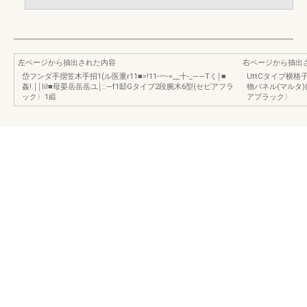
左ページから抽出された内容
右ページから抽出
岱フンダ手摺笠木手招1(ル医重r11■=!11-一‐=__十‐_――Tく￨■
UttCタイブ横格
姦!.￨￨lil■母晏岳岳岳ユ￨::―f1邸Gタイブ2段腕木6型(セピアフラ
物パネル(マルタ)
ック〉1緞
アプラック〉