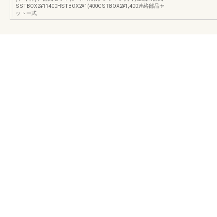
SSTBOX2¥11400HSTBOX2¥1(400CSTBOX2¥1,400連絡部品セ
ットー式