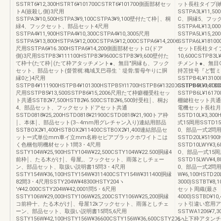
SSTRT6¥12,300HSTRT6¥101700CSTRT6¥101700側面部材セッ
ット長柱タイプ(
トA(嵌殺し側)3尺用
SSTPA3L¥11,50
SSTPA3¥10,500HSTPA3¥9,100CSTPA3¥9,100壁付たて枠￨、桐
C、胴縁5、フッ
緑4、フックセット、部品セット4尺用
SSTPA4L¥13,00
SSTPA4¥11,900HSTPA4¥10,300CSTPA4¥10,3005尺用
SSTPA5L¥15,20
SSTPA5¥13,800HSTPA5¥12,000CSTPA5¥12,000CSTPA6¥14,2006
SSTPA6L¥18100
尺用SSTPA6¥16.300HSTPA6¥14,200側面部材セットロ(ドア
セットE長柱タイプ(
側)3尺用SSTPB3¥111100HSTPB3¥9600CSTPB3¥9,600壁付た
10,600CSTP
て枠十(たて枠￨(たて枠アタッチメント●、無目"胴縁も、フック
チメント●、無目
セット、部品セット(督菅梶:穐域叉巴尋生｀堤骨;誓母午りに胴
持苫技号『ど暫ミ
縁0と)4尺用
SSTPB4L¥13100
SSTPB4¥111900HSTPB4¥101300HSTPB5Yl1700HSTPB6¥13200CSTPB4¥10,300C
SSTPB5L¥14180
尺用SSTPB5¥13,500SSTPB6¥15,2006尺用たて枠癖棚受柱セッ
SSTPB6L¥1617
ト共通SSTB2¥7,500HSTB2¥6.500CSTB2¥6,500対受柱￨、桐お
棚鍵柱セット共通SSTB
4、部品セット、フックセットドアセット共通
電機セット長柱月
SSTD0818¥25,200HSTD0818¥21900CSTD0818¥21,900トア枠
SSTD10L¥3,30
￨、本体￨、部品セット(3∼4mm用グレチャン入り)連結用部品
式15岡用SSTD15L¥
SSTBOX2¥1,400HSTBOX2¥11400CSTBOX2¥1,400連結部品セ
0、部品一式2問
ットー式単位mm車イ立mm名称セピアブラックホワイトこは
SSTD20L¥5190
く色梱包明機材セット1間3・4尺用
SSTD10LWY¥3,6
SSTY104W¥25,900HSTY104W¥22,500CSTY104W¥22.500胴縁4
O、部品一式15岡
前枠￨、たる木がけ￨、母屋,、フックセット、雨落としチェー
SSTD15LWV¥4,8
ン、部品セット、取扱い説明書15問3・4尺用
0、部品一式2問用
SSTY154W¥36,100HSTY154W¥311400CSTY154W¥311400胴縁
W¥6,100HSTD2
82間3・4尺用SSTY204W¥48300HSTY204ヽ
3000)SSTBT¥8
′r¥42.000CSTY204W¥42,0001問5・6尺用
セット周織(最さ
SSTY106W¥29,000HSTY106W¥25,200CSTY106W¥25,200胴縁
4000)SSTBD¥1
コ前枠十、たる木がけ￨、母屋12kフックセット、雨落としチェ
ット引違い窓用ア
ーン、部品セット、取扱い説明書15問5,6尺用
SSTWA1206¥7,3
SSTY156W¥42,100HSTY156W¥36600CSTY156W¥36,600CSTY206ヽ
シ上下枠アタンチ