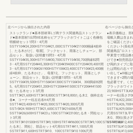
左ページから抽出された内容
右ページから抽出
ストックランド■基本部材革Lゴ商テラス関連商品ストックラン
●表示価格は、部
ド■基本部材1出問lllE名称セビアブラックホワイトこはく色梱包
場般入費は含まれ
明横材セット1問3・4尺用
をご確認ください
SSTY104¥24,200HSTY104¥21,000CSTY104¥211000桐縁4前枠
ください卜(長柱
￨、たる木がけ￨、母屋[、フックセット、雨落としチェーン、部
関連商品“ロスト
品セット、取扱い説明書15問3・4尺用
甲累雪で3雪品務
SSTY154¥35,300HSTY154¥30,700CSTY154¥30,700胴縁82問
けでき■別売部品
3・4尺用SSTY204¥45,300HSTY204¥39400CSTY204¥39,4001間
び両約タイブに取
3・6尺用SSTY106¥261900HSTY106¥23,400CSTY106¥23,400桐
たは間柱の志々寸
緑4前枠、たる木かけ」、母屋12,、フックセット、雨落としチ
い出して●lll板
ェーン、部品セット、取扱い説明書15問5・6尺用
できます=2間の
SSTY156¥39,500HSTY156¥341300CSTY156¥34、300胴緑82間
包必要です。くだ
5。6尺用SSTY206¥51,200HSTY206¥441500CSTY206¥441500
ブラックホワイト
柱・たる木セット3尺用
23,900HSTT3L
SSTT3¥21,600HSTT3¥18,800CSTT3¥18,800たる木2、側枠左右
ーナー柱(長さ3′00
各■、コーナー柱左右各tt4尺用
HSTT4L¥22,200
SSTT4¥23,400HSTT4¥20,300CSTT4¥20,3005尺用
SSTT5L¥26,700
SSTr5¥24.900HSTT5¥21,600CSTT5¥216006尺用
SSTT6L¥29,000
SSTT6¥26(600HSTT6¥23ェ100CSTT6¥23100たる木・問柱セッ
尺用SSTRT3L平11,
ト3尺用
木G、間柱(長さ3′
SSTRT3¥101500HSTRT3¥9,100HSTRT4¥9600CSTRT3¥9,100CSTRT4¥9,600
SSTRT4L¥12,40
たる木￨、間柱￨、部品セット4尺用SSTRT4¥11,1005尺用
SSTRT5L¥13,00
SSTRT5¥11,600HSTRT5¥10、100CSTRT5¥10.1006尺用
SSTRT6L¥13,60