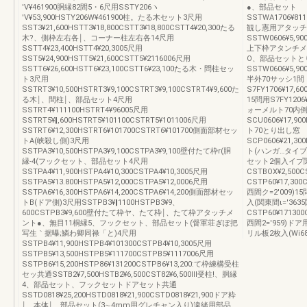
′V¥461900胴縁82間5・6尺用SSTY206ヽ
●、部品セット
′V¥53,900HSTY206W¥461900柱。たる木セット3尺用
SSTWA1706¥811
SST3¥21,600HSTT3¥18,800CSTT3¥18,800CSTT4¥20,300たる
観し憲用アタッチ
木?、側枠左右各￨、コーナー柱左右各14尺用
SSTW0606¥5,90
SSTT4¥23,400HSTT4¥20,3005尺用
上下枠アタンチメ
SST5¥24,900HSTT5¥21,600CSTT5¥2116006尺用
O、部品セットと
SSTT6¥26,600HSTT6¥23,100CSTT6¥23,100たる木・問柱セッ
SSTW0606¥5,90
ト3尺用
半外70サッシ1間
SSTRT3¥10,500HSTRT3¥9,100CSTRT3¥9,100CSTRT4¥9,600た
S7FY1706¥17,6
る木￨、間柱￨、部品セット4尺用
15問用S7FY1206¥1
SSTRT4¥111100HSTRT4¥96005尺用
ォーメルト70内
SSTRT5¥‖,600HSTRT5¥101100CSTRT5¥1011006尺用
SCU0606¥17,90
SSTRT6¥12,300HSTRT6¥101700CSTRT6¥101700側面部材セッ
ト70とり出し窓
トA(峡殺し側)3尺用
SCP0606¥21,30
SSTPA3¥10,500HSTPA3¥9,100CSTPA3¥9,100壁付たて枠r(胴
ト(ハンガ…タイブ)
縁-4(フックセット、部品セット4尺用
セット2個入イプ
SSTPA4¥11,900HSTPA4¥10,300CSTPA4¥10,3005尺用
CSTBOX¥2,50
SSTPA5¥13.800HSTPA5¥12,000CSTPA5¥12,0006尺用
CSTP60¥17,30
SSTPA6¥16,300HSTPA6¥14,200CSTPA6¥14,200側面部材セッ
西間ク=2′009)15
トB(ドア側)3尺用SSTPB3¥‖1100HSTPB3¥9、
入(関東間ι=′363
600CSTPB3¥9,600壁付たて枠ヤ、たて枠￨、たて枠アタッチメ
CSTP60¥17130
ント●、無目11桐縁5、フックセット、部品セット(督軍荘ぎぽ把
西間2=′959)ドア
写生｀据曝;鱗わ卿同禄「と)4尺用
リル板2枚入(Wi68
SSTPB4¥11,900HSTPB4¥101300CSTPB4¥10,3005尺用
SSTPB5¥13,500HSTPB5¥111700CSTPB5¥1117006尺用
SSTPB6¥15,200HSTP86¥131200CSTPB6¥13,200:て枠練構受柱
セッ共通SSTB2¥7,500HSTB2¥6,500CST82¥6,500lll受柱!、胴縁
4、部品セット、フックセットドアセット共通
SSTD0818¥25,200HSTD0818¥21,900CSTD0818¥21,900ドア粋
￨、本体￨、部品セット(3∼4mm用グレチャン入り)違緒用部品