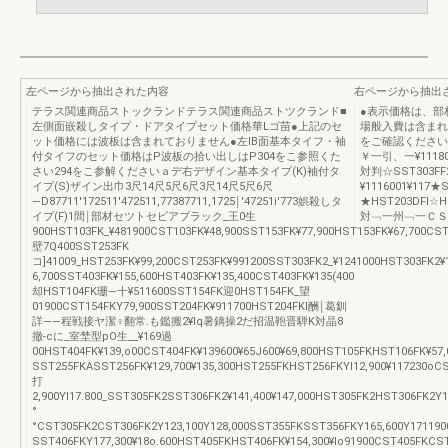
左ページから抽出された内容
右ページから抽出
テラス関連商品ストックランドテラス関連商品ストツクランド■
●表示価格は、部
左側面嵌殺しタイプ・ドアタイプセット価格華Lゴ苗●上記のセ
場般入費は含まれ
ット価格には波板は含まれておりません●左lB面基本タイフ・袖
をご確認ください
付タイフのセット価格はP波板の拾い出しはP304をこ参照くた
￥一引、一¥11180
さい294をこ参解くださいａデ右デザイン基本タイプ(K)袖付タ
対判☆SST303
イプ(S)ザイン出巾3尺14尺5尺6尺3尺14尺5尺6尺
¥1116001¥117
―D87711′172511′472511,77387711,1725￨′47251i′773娯殺しタ
★HST203DFI☆HS
イプ(F)1間￨部材セツトセビアブラック_王0生
対﹁一州﹁一ＣＳ
900HST103FK_¥481900CST103FK¥48,900SST153FK¥77,900HST153FK¥67,700CST
壁7Q400SST253FK
コ]41009_HST253FK¥99,200CST253FK¥991200SST303FK2_¥1241000HST303FK2¥
6,700SST403FK¥155,600HST403FK¥135,400CST403FK¥135(400
却HST104FK珊―十¥511600SST154FK迎0HST154FK_望
01900CST154FKY79,900SST204FK¥911700HST204FKI酬￨葛釧
詳――程戦接ヤ潔♀翻常.も鑑搬2¥lq暑鏑操2だ招温鞄晋騨K対晶8
撤‐cに_室埜型pO生__¥169過
00HST404FK¥139,o00CST404FK¥139600¥65J600¥69,800HST105FKHST106FK¥57,
SST255FKASST256FK¥129,700¥135,300HST255FKHST256FKYl12,900¥117230o
打
2,900Yl17.800_SST305FK2SST306FK2¥141,400¥147,000HST305FK2HST306FK2Y1
°
°CST305FK2CST306FK2Y123,100Y128,000SST355FKSST356FKY165,600Y171190
SST406FKY177,300¥18o.600HST405FKHST406FK¥154,300¥lo91900CST405FKCST