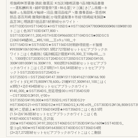
塔舗縄8K菩醤撤‐酒鋭:撤選謡::K当説3撤稚諾撤-1晶3撤鴻晶書撤
――選私酬科滝♀鋪8?群盤骨?漢♀86る盟￨マ:￨(薫￨き￨"ふ痕艦―キ
輪緯→も陥甜私ギ輪緯―沼品:撤沼晶端戸ヽ撒:撒養器絲―晋惑8K
部品:器百邦縄:撤飛斜撤歳￨か瑠景盛擬灘キ市繰1部縄縦滝鵠甜■
晶苫38じ甥跳群1毬品群1材潮!紺セホワイト・
HST103DStHST104DSI★HST105DS★HST106DS¥77800¥80000¥86100¥88100
トこはく色3ST103DS¥77,800ヽ
SST153DS¥111,200,HSTH53DS¥96600CST104DSCS■05DSCS
口06DS¥8廼00___¥85,100___王o9ョ100__十
SST154DSI★SSTt55DS★SST156DS対鞘静増箭慾―ギ舗撥
¥99300¥1061001¥lo97001.5間2′727部材セットセピアブラックホ
ワイトこはく色鑑熱￨:!議詩幌謡計罷慾¥105,300_王108p00___コ
1。1300理CST203DSCST204DSCST205DSCST206DS¥105、
300¥1081000¥116.300¥119、9002間3′636部材セットセピアブラ
ックホワイトこはく己2`5間(1+1.5)4,545部材セットセピアブラ
ック卜SST253DStSST254DSャ
SST255DS☆SST256DS¥147.300¥1511100-¥1621100¥166.900
ホワイトダむ¥173,800!¥178,600レ21離¥157,300!¥161,100こはく
a3間(1+2)5′454部材セットセピアブラックホワイト
¥140_000_★SST354DS_営廷理慢00☆HST354DS抑
―CST305DS2¥101,ぞ00ャ
SST355DS¥199,000★HST355DS,HST303DS2ヤ
HST304DS21+HST305DS2★HST306DS2_¥J90.e09__CST303DS2¥136,800tSST353
離￨¥1こ壁廻上★SST356DS¥2理★HST356DSこはく色3.5問
(1.5+2)6′363部材セットセピアブラックホワイトこはく色
¥1821400CST405DS_壬21鼠
200★HST406DS￨¥197,20QCST406DSCST353DS¥15o1609■SST403DS_
堂コgO,900★HST403DS¥164300CST403DSCST356DS4間
(2+2)7,272部材セットセピアプラックホワイトこはくこ翻韻