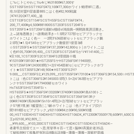
じ'lυじ卜じやわじ1lu4rじ¥631800¥67,000す
SST105FSttSST19GFS¥73,100¥77,300ホワイト蛸堺8FI二遇』
培;SI翌封盟FI翌嘉醤88Sこはく色¥82,900戦蹴
￨¥7412QQ¥77,400__迪
CST153FSCST154FSCSTH55FSiCST156FS¥74」
200_77,400¥g4,500¥881800SST203FSSST204FSャ
SST205FS★SST206FS浦鮮s稽緋sl鴻拙挑―悧鞘路業誘活難き_
上→諸海愚難き￨￢誰蕎錯澤き―1.5間2′727部セピアプラックセ
ホワイトこtよく色一 一2間3′636部材セットセヒアフラック鵬
2.5問(1■1.5)4′545セピアブラック翻督肝1督晋3縛
☆SST255FS★SST256FS¥137,200¥142,800セト￨ホワイト,こは
く色¥105,700¥109,400__CST253FSCST254FSがマ¥1141400_二
¥旦100_1CST303FS2CST304FS2理摺路十職
¥153100¥1581001★HST255FSヤHST256FS¥119400控。
9CST256FSI¥1243003間(1+2)5′454部材セ￨セビアブラックホワ
イト★SST305FS2¥148,900★HST305FS2Yl?
9.000___CST305FS2_¥129,099__tSST355FS¥173100★SST306FS2¥154,500☆HST3
トこは〈色CST306FS2¥1345003.5問(1.5+2)6′363部セピアブラ
ンクヤSST356FS¥179400材セホワイト
HsT653FSIHST354FSiヽ
HST655FS★HST356FS¥133200¥137400¥150600¥1島6100トこ
はく色CST353FSCST354FSCST355FSCST356FS¥13Rク
00¥lR7400¥1馬0600¥15n10∩4問(2+2)7部材セツトセピアプラッ
クS?撚1彗,鮒:1醍盟告￨こ1齢ホワイトこは〈色ドアタイプ(D)1
聞1818部セピアブラック_γ921100¥84ヱ00¥90,500¥93遵
00_HST103DKHST104DKHST105DKHST106DK_¥712300¥73500Y78,600¥91,600CS
王p02100_¥92,809_二
__¥99,600___¥103,200CST153DKCST154DKCST155DKiCSTH56DK―
者暑弔主招倍てエーヽ思;茸挙準キ百―て思♀脳8KI斉翼針老3S品
て秘拓88KIて租亀8?8(対品8撒出説8撤―灘撒―灘搬―潔裾8?群織