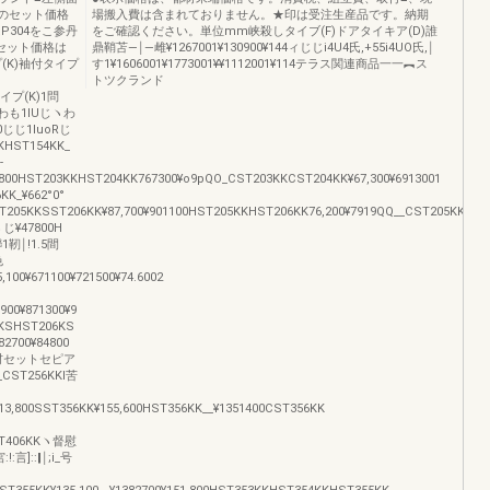
のセット価格
場搬入費は含まれておりません。★印は受注生産品です。納期
304をこ参丹
をご確認ください。単位mm峡殺しタイブ(F)ドアタイキア(D)誰
セット価格は
鼎鞘苫―￨―雌¥1267001¥130900¥144ィじじi4U4氏,+55i4UO氏,￨
(K)袖付タイプ
す1¥1606001¥1773001¥¥1112001¥114テラス関連商品一一︻ス
トツクランド
本タイプ(K)1問
0わも1lUじヽわ
00じじ1luoRじ
HST154KK_
-
800HST203KKHST204KK767300¥o9pQO_CST203KKCST204KK¥67,300¥6913001
KK_¥662°0°
T205KKSST206KK¥87,700¥901100HST205KKHST206KK76,200¥7919QQ__CST205KKCST
ヽじ¥47800H
1靭￨!1.5間
色
00¥671100¥721500¥74.6002
00¥871300¥9
5KSHST206KS
700¥84800
部材セットセピア
_CST256KKI苦
l13,800SST356KK¥155,600HST356KK__¥1351400CST356KK
CST406KKヽ督慰
]::‖￨;i_号