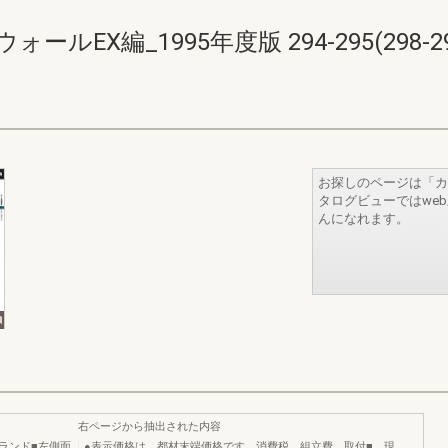
EX編_1995年度版 294-295(298-29
お探しのページは「カ
タログビューではwe
んになれます。
右ページから抽出された内容
ランド■左側面
●表示価格は、都材末端価格です。消費税、組立費、取付■、現