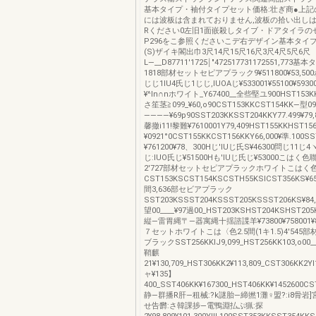
基本タイプ・袖付タイプセット価格:壮ぎ商●上記
には波板は含まれておりません,波板の拾い出しはP
Rください0左旧1面嵌殺しタイブ・ドアタイラの
P296をこ参照くださいこデ右デザイン基本タイプ
(S)ザイキ閣出巾3尺14尺15尺16尺3尺4尺5尺6尺
L―__D87711′1725￨″472517731172551,773基
1818部材セットセピアプラック9¥511800¥53,50
じじ1lU4氏じ1じじ,lUOAじ¥533001¥55100¥593
¥^ln∩nホワイト_Y67400__全些堅ユ900HST153KK
さ笙茎≧099_¥60,o90CST153KKCST154KK―型09
――――¥69p90SST203KKSST204KKY77.499¥79,
馨撤i11!黎難¥7610001Y79,409HST155KKHST156
¥0921°0CST155KKCST156KKY66,000¥準.100SS
¥761200¥78、300Hじ'lUじ氏S¥46300問じ11じ4
じ:lUO氏じ¥51500Hも'lUじ氏じ¥53000こはく色聯
2′727部材セットセピアプラックホワイトこはく
CST153KSCST154KSCSTH55KSICST356KS¥65,1
間3,636部セビアプラック
SST203KSSST204KSSST205KSSST206KS¥84,9
望00____¥97過00_HST203KSHST204KSHST20
縦―雷胃縄〒―器寓縄十揺諮諜羊¥73800¥758001¥82
７セットホワイトこは〈色2.5間(1キ1.5)4′545
ブラックSST256KKIJ9,099_HST256KK103,o00_
鞘麒
21¥130,709_HST306KK2¥113,809_CST306KK2Y
ャ¥135】
400_SST406KK¥167300_HST406KK¥1452600
静―群播R肝―租械:?k謎胎―締撚1灘♀盟?:i8骨岩]宮:!:言
せ告欝:さ韓課捗―電鴨淵払ぷ猟:探