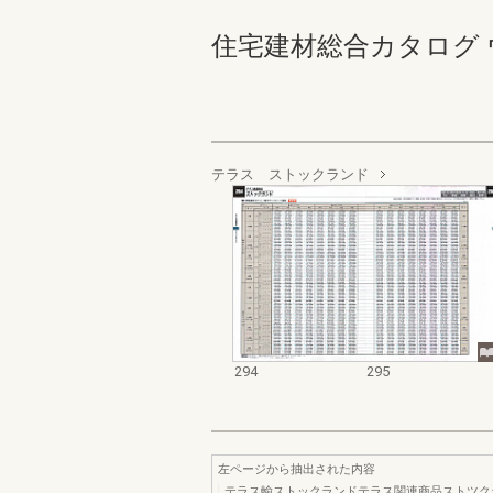
住宅建材総合カタログ ウォール
テラス ストックランド
294
295
左ページから抽出された内容
テラス輸ストックランドテラス関連商品ストツク