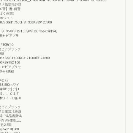
KSST355KK¥135,100__¥1382700¥151,800HST353KKHST354KKHST355KK
羊さ垢翠掲帥鴻
S晋】潜1輯晋:
こはく色3間
2ホワイト
07800¥117600HST306KS2¥120300
KSHST354KSHST355KSHST356KS¥124、
′363部セピアプラ
4100¥1ク
セットセピアブラック
5揮
05KSSST406KS¥1710001¥174800
KS¥152,100
ツトセピアブラッ
鶏弔?鉄程
U4じわ
68,500ホワイ
岬岬“ヂ￨ヂ￨1
ＳＳ５。。ＣＳＴ
帥ホワイトい的Ｈ
ットセピアブラック
苦革百電器汁締識
緑―鴻品書撒鴻
06SSIe墜型上_
色2.5間
5¥1181500