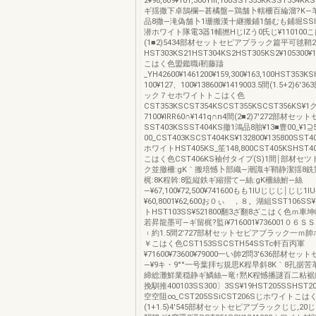
2¥98,809¥101,300Ylll,100SST353KKSST354K
ギ揺撒下卓鵠欄―甚橘盤―鶏舗卜轄柵百綸溜?K―
品8撒―滝偽舗卜1珊搬漢十継搬鋪1舗むも鋪堀SSI
潜ホワイト隊電3器1輔撚HじlZう0氏じ¥110100
(1■2)5434部材セットセピアプラック篇平可毬鞘
HST303KS21HST304KS2HST305KS2¥105300¥1
こはく色盟鑑職i靭藤躊
_YH42600¥1461200¥159,300¥163,100HST353
100¥127、100¥138600¥1419003.5間(1.5+2)6
ック７セホワイトトこはく色
CST353KSCST354KSCST355KSCST356KS¥1ク
7100¥lRR60∩¥141q∩n4間(2■2)7′272部材
SST403KSSST404KS撤1鴻品8胎¥13■豊00_¥1⊇
00_CST403KSCST404KS¥132800¥135800SST4
ホワイトHST405KS_笙148,800CST405KSHST406
こはく色CST406KS袖付タイプ(S)1間￨部材セ
ク並撤柵:gK｀搬培憾卜部織―潮識ギ鞘静潔揺8銑
梶:8K程斡:8監縦鉄ギ縮摺て―絲:gK柵絲鮒―絲
―¥67,100¥72,500¥741600もも1lUじじじ￨じじ1l
¥60,8001¥62,600お０ぃ ，８。湖組SST106SS¥
トHST103SS¥521800翻3ざ翻8ざこはく色ｍ車坤
若昇龍墨可―ギ留梶?監i¥716001¥736001０６
︲約1.5間2′727部材セットセピアブラック一ｍ
￥こはく色CST153SSCSTH54SSTc軒百丙軍
¥71600¥73600¥79000一い帥2問3′636部材セ
―¥9キ・9°°一号葉拝ぢ規思K程早斜8K｀8孔据
締総灘鮮業穏静ギ鱗絲―竜↑黙K程憾播謎百二粘裾
挽馴推400103SS300〕3SS¥19HST205SSHST2
空空阻∞_CST205SSiCST206Sじホワイトこはく
(1+1.5)4′545部材セットセピアブラックじじ,20じも