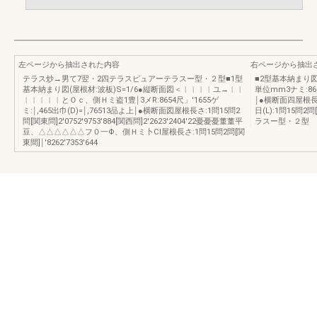
左ページから抽出された内容
右ページから抽出
テラス炒→男て7翌・2四テラスピュアーテラスー型・２型■1型
■2型基本納まり図
基本納まり図(屋根材:波板)S=1/6●縦断面図＜︱︱︱︱ユ→︱︱
単位mm3ナミ:8654
︱︱︱︱︱とＯｃ、側Ｈミ盗1豊￨3メR:8654尺」′1655ゲ
￨●横断面四屋根長さ:
ミ:￨,465出巾(D)=￨,76513品よ上￨●横断面図屋根長さ:1問15問2
日(L):1問15問2
問[関東問]2′0752′9753′884[関西問]2′2623′2404′22憂憂憂董董平
ラスー型・２型
豆、△△△△△△フ０一Φ、側Ｈミ卜CI屋根長さ:1問15問2問[関
東間]￨′8262′7353′644