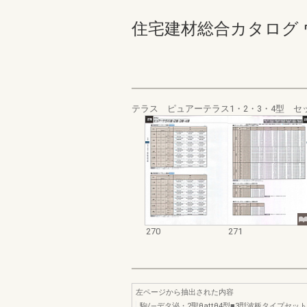
住宅建材総合カタログ ウォール
テラス ピュアーテラス1・2・3・4型 セ
270
271
左ページから抽出された内容
駒/―デタ泌・2聖θattθ4型■3型波板タイプセッ