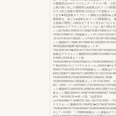
ネ露義単位mmテラスピュア︲テラスー型・２型
上表の拾い出しの屋根材は●波板止めフック(樹脂
ガラス紀入波板の透明色の氾合せてす波板セット
ります■4型波板タイプセット価格ヨ占閥苗E●上
屋根材は、塩ビカ●波板止めフック(樹脂製)は、
入波板の透明この組合せてす卜に含まれておりま
IL2′665セピアブラック￨ホワィトはく色1.5問2,97
ット卸TN3N159W判73,100側TN3N159W¥15111
TN3N159W¥151,100波板セットA*JTNG159CWY3
Jll161F)9CllVY38200ハンUTNG159CWY381
ット価格¥211,300¥1891300¥189,3002間3′93
9WI明)]柑WI銚蝉?柑W波板セットA*」
TNG209CWY4■5001A*UTNCP09CllWY445001A
波板込テラスセット価格¥244,000¥218,600¥218,60
4′9985,242本体セツト卸
TN3N269WHttTN3N259WCttJTN3N259W¥245,700
〒柏6259Cirヤ￨￨'￨十1+￨ネJiヽtら,ⅢⅢⅢCi■Vも
500A*UTNG259CWY57500波板セット波板込
¥303,200¥271,8001¥271,8003問(15+15)5′95
TN3N309WHttTN3N309W¥303,100¥264,700側
TN3N309W¥264,700波板セットA*JTllG309C｀rvY6
田(ヽ309Cヽナ↓V69700A*JTllG309CRA/Y69
ット価格¥372,8001¥334,400¥334,4003.5間(15キ2)
体セット璃岩3WWHたW側TN3N359W¥287,70
A*U「NG359C市▼砕ィF高「品i而百巾
cwY82400¥411,900¥370,100ハ洋UTllG359Cヽ′
テラスセット価格¥370,1004同(2■2)7′8628″42
TN3N409WHttTN3N409WttTN3N409W¥354,800¥3
ネしTヽ6109C｀′↓Y88800波板セット波板込テ