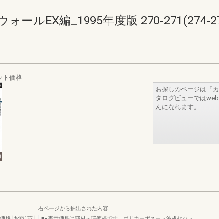
EX編_1995年度版 270-271(274-27
ット価格
お探しのページは「カ
タログビューではwe
んになれます。
右ページから抽出された内容
ト価格￨お距1苗￨
■●表示価格は部材末瑞価格です。ポリカーボネート波板セット