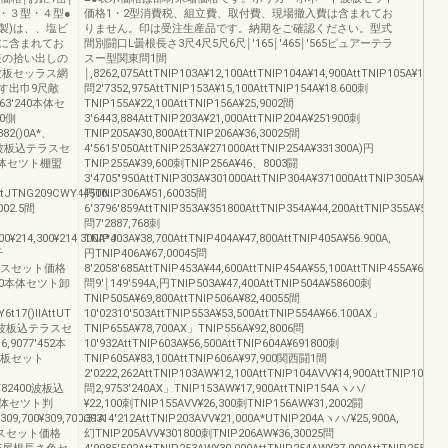
・３型・４型●
価格1・2型消費税、組立費、取付費、現場撤入費は含まれてお
製)は、、塩ビ
りません。印は受注生産品です。納期をご確認ください。型式
に含まれてお
間別闘口L曇根長さ3尺4尺5尺6尺￨′165￨′465￨′565ピュアーテラ
表の拾い出しの
スー型関東問1間
波板セッラス網
￨,8262,075AttTNlP103A¥12,100AttTNlP104A¥14,900AttTNlP105A¥17,70
す出巾9尺敵
問2′7352,975AttTNlP153A¥15,100AttTNlP154A¥18.600刺
63′240本体セ
TNlP155A¥22,100AttTNlP156A¥25,9002間
00側
3′6443,884AttTNlP203A¥21,000AttTNlP204A¥251900刺
82()0A*、
TNlP205A¥30,800AttTNlP206A¥36,30025間
200波板込テラスセ
4′5615′050AttTNlP253A¥271000AttTNlP254A¥331300A)円
14本体セツト棚盟
TNlP255A¥39,600刺TNlP256A¥46、8003闘
3′4705″950AttTNlP303A¥301000AttTNlP304A¥371000AttTNlP305A¥4400
ttJTNG209CWY44500
円TNlP306A¥51,60035間
02.5間
6′3796′859AttTNlP353A¥351800AttTNlP354A¥44,200AttTNlP355A¥52.60
問7′2887,768刺
¥214,300¥214,300A*J
TNlP403A¥38,700AttTNlP404A¥47,800AttTNlP405A¥56.900A,
干
円TNlP406A¥67,00045問
テラスセット価格
8′2058′685AttTNlP453A¥44,600AttTNlP454A¥55,100AttTNlP455A¥65160
26′480本体セツト卸
問9′￨149′594A,円TNlP503A¥47,400AttTNlP504A¥58600刺
TNlP505A¥69,800AttTNlP506A¥82,40055間
t17()llAttUT
10′02310′503AttTNlP553A¥53,500AttTNlP554A¥66.100AX」
700波板込テラスセ
TNlP655A¥78,700AX」TNlP556A¥92,8006問
6,9077′452本
10′932AttTNlP603A¥56,500AttTNlP604A¥691800刺
0波板セット
TNlP605A¥83,100AttTNlP606A¥97,900関西闘1間
2′0222,262AttTNlP103AW¥12,100AttTNlP104AVV¥14,900AttTNlP105AVV
VY82400波板込
問2,9753′240AX」TNlP153AW¥17,900AttTNlP154Aヽハ/
4本体セツト判
¥22,100刺TNlP155AVV¥26,300刺TNlP156AW¥31,2002闘
09,700¥309,700i31A
39314′212AttTNlP203AVV¥21,000A*UTNlP204Aヽハ/¥25,900A,
ラスセット価格
幻TNlP205AVV¥301800刺TNlP206AW¥36,30025問