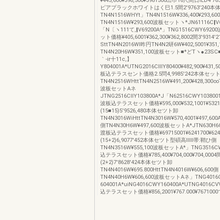
¥443,600¥398,500¥3981500出巾16尺間日ILD4
ピアプラックホワイトはく巳1.5間2′9763′240
TN4N1516WHYt」TN4N1516W¥336,400¥293,60
TN4N1516W¥293,600波板セットヽ*JN61116C‖V
「N〔ヽ111て,‖V69200A*」TNG1516CWY69
ット価格¥405,6001¥362,300¥362,8002間3′931
SttTN4N2016WI昨円TN4N2研6W¥402,5001¥351
TN4N20H6W¥351,100波板セット■*どTヽ●23SC■
｀‐ir十11c,】
Y804001A*UTNG2016ClllY80400¥482,900¥431,5
板込テラスセント価格2.5問4,9985′242本体セッ
TN4N2516WHttTN4N2516W¥491,200¥428,300∞
波板セットAネ
JTNG2516CllY103800A*J「N62516CWY103800
波板込テラスセット価格¥595,000¥532,1001¥5321
(15■15)5′9526,480本体セツト卸
TN4N3016WiHttTN4N3016W¥570,4001¥497,60
側TN4N30H6W¥497,600波板セットA*JTN630H6Cl
渡板込テラスセット価格¥69715001¥6241700¥624,
(15+2)6,9077′452本体セツト型碩高IⅢl帯:鞘ひ側
TN4N3516W¥555,100波板セットA*」TNG3516C
込テラスセット価格¥785,400¥704,000¥704,0004
(2+2)7′8628′424本体セツト卸
TN4N4016W¥695.800HttTN4N4016W¥606,600側
TN4N40H6W¥606,600波板セットAネ」TNG401
604001A*uiNG4016CWY160400A*UTNG4016C
込テラスセット価格¥856,2001¥767.000¥767100