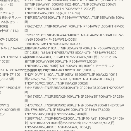
′765屋根長さ色セ
4′9985′502AttTNlP253AW¥30,000AttTNlP254AW¥37,000AttTNlP255AW¥
本体セツト卸
刺TNlP256AW¥51,6003問5,9526,480AttTNlP303AW¥32,800A判
0側
TNHP304AW¥40,500AttTNlP305AW¥481200A,円
61200ャホ!
TNlP306AW¥57,0003.5問6,9077′452刺
200波板込テラスセ
TNlP353AW¥38600AttTNlP354AVV¥47(700AttTNlP355AW¥56,800AttTNl
4′212本体セツト
間
,100側
7′8628′424AttTNlP403AW¥41,700AttTNlP404AW¥51,500AttTNlP405AW¥
十V81t111ネ
問
8′9289′720AttTNlP453AW¥471400AttTNlP454AW¥58,600AttTNlP455AV
00¥431,500波
げ¥69,800AttTNlP456AW¥82,4005間
ト卸
9′88310′692AttTNlP503AW¥531500AX」
TN4N2516W¥428,300
TNlP504AW¥661100AttTNlP505AW¥78,700AttTNlP506AW¥92,80055
問10,838￨￨′664AttTNlP553AW¥561500A*UTNlP554AW¥69,800
1A*UTNG2516CWY103800
刺TNlP555AW¥83、100AttTNlP556AW¥97,9006問￨￨′79312,636
1003間
和TNlP603AWV¥591500AttTNlP604AVV¥73,500刺
TNlP605AVV¥87,500刺TNlP606AW¥103,100ビュアーテラス２
0A*JTNG3016CWY1271001Ⅲ*JIN(う'011CWY127100
型関東間1問1′8262′075AttTN2P103A¥13,300A,円
lllYH271100
TN2P104A¥16,100AttTN2P105A¥181900刺TN2P106A¥22,40015
7003.5間
問2′7352,975A,円TN2P153A¥16,800AttTN2P154A¥20,300A,幻
TN2P155A¥23,300AttTN2P156A¥28,0002間
WY148900波板
3′6443′884AttTN2P203A¥23100AttTN2P204A¥28,000AttTN2P205A¥32,9
間
間
4′5615′050AttTN2P253A¥29,400AttTN2P254A¥351700AttTN2P255A¥42,
問
6CWYコ
5′4705′950AttTN2P303A¥32,900AttTN2P304A¥39,900AttTN2P305A¥46,
VVY160400波板
間6′3796′859AttTN2P353A¥391200AttTN2P354A¥47,600刺
0でノ
TN2P355A¥56,000刺TN2P356A¥67,2004問
7′2887′768AttTN2P403A¥421000AttTN2P404A¥51,100AttTN2P405A¥60,
刺TN2P406A¥72110045問8′2058′685刺TN2P453A¥48,900A,円
TN2P454A¥59,400AttTN2P455A¥69、900A,円