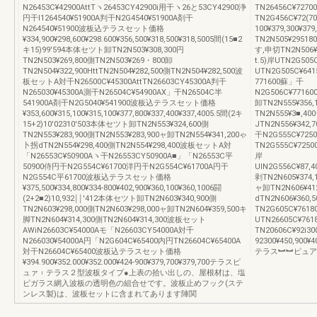
N26453C¥42900AttTヽ26453CY42900i用干ヽ26と53CY42900浄
TN26456C¥727
円干l1264540¥51900A判干N2G4540¥51900A剤干
TN2G456C¥72(70(
N264540¥51900波板込テラスセット価格
100¥379,300¥37
¥334,900¥298,600¥298.600¥356,500¥318,500¥318,5005間(15■2
TN2N505¥29518
キ15)99′594本体セツト卸TN2N503¥308,300円
す,申切TN2N506¥3
TN2N503¥269,800側TN2N503¥269・800卸
t.5)岸UTN2G505
TN2N504¥322,900HttTN2N504¥282,500側TN2N504¥282,500波
UTN2G505C¥64
板セットA対千N26500C¥45300AttTN26603CY45300A判干
771600蘇」千
N265030¥45300A測干N26504C¥54900AX」干N26504C半
N2G506C¥771600¥
541900A剤干N2G5040¥541900波板込テラスセット価格
卸TN2N555¥356
¥353,600¥315,100¥315,100¥377,800¥337,400¥337,4005.5間(2キ
TN2N555¥3■,4
15+2)10′02310′503本体セツト卸TN2N553¥324,600側
JTN2N556¥342,
TN2N553¥283,900側TN2N553¥283,900ャ卸TN2N554¥341,200ゃ
干N2G555C¥725
卜拐dTN2N554¥298,400側TN2N554¥298,400波板セットA対
TN2G555C¥725
「N26553C¥50900Aヽ干N26553CY50900A■」「N26553C平
岸
50900侍円干N2G554C¥61700洋円干N2G554C¥61700A円干
UIN2G556C¥87,40
N2G554C平61700波板込テラスセット価格
剥TN2N605¥374,
¥375,500¥334,800¥334‐800¥402,900¥360,100¥360,1006闘
ャ卸TN2N606¥41
(2+2■2)10,932￨￨′412本体セツト卸TN2N603¥340,900側
dTN2N606¥360,
TN2N603¥298,000側TN2N603¥298,000ャ卸TN2N604¥359,500キ
TN2G605C¥761
脚TN2N604¥314,300側TN2N604¥314,300波板セット
UTN26605C¥76
AWiN26603C¥54000Aモ「N26603CY54000A対千
TN20606C¥92i
N266030¥54000A円「N2G604C¥65400内円TN26604C¥65400A
92300¥450,900¥4
対干N26604C¥65400波板込テラスセット価格
テラス︼︼ピュア
¥394.900¥352.000¥352.000¥424‐900¥379,700¥379,700テラスピ
ュァ︲テラス２型波板タイプ●上表の拾い出しの、屋根材は、塩
ピガラス網入波板の透明色の組合せです。波板止めフック(ステ
ンレス製)は、波板セットに含まれてあります陣関