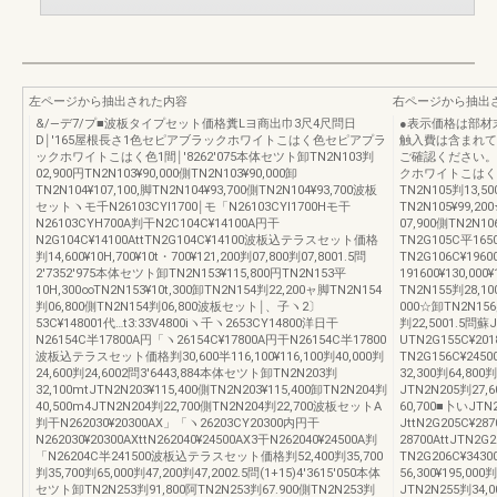
左ページから抽出された内容
右ページから抽出
&/―デ7/プ■波板タイプセット価格糞Lヨ商出巾3尺4尺問日
●表示価格は部材
D￨′165屋根長さ1色セピアブラックホワイトこはく色セピアプラ
触入費は含まれて
ックホワイトこはく色1間￨′8262′075本体セツト卸TN2N103判
ご確認ください。単
02,900円TN2N103¥90,000側TN2N103¥90,000卸
クホワイトこはく
TN2N104¥107,100,脚TN2N104¥93,700側TN2N104¥93,700波板
TN2N105判13,5
セットヽモ千N26103CYl1700￨モ「N26103CYl1700Hモ干
TN2N105¥99,2
N26103CYH700A判干N2C104C¥14100A円干
07,900側TN2N1
N2G104C¥14100AttTN2G104C¥14100波板込テラスセット価格
TN2G105C平165
判14,600¥10H,700¥10t・700¥121,200判07,800判07,8001.5問
TN2G106C¥196
2′7352′975本体セツト卸TN2N153¥115,800円TN2N153平
191600¥130,000¥
10H,300∞TN2N153¥10t,300卸TN2N154判22,200ャ脚TN2N154
TN2N155判28,1
判06,800側TN2N154判06,800波板セット￨、子ヽ2〕
000☆卸TN2N156
53C¥148001代…t3:33V4800iヽ千ヽ2653CY14800洋日干
判22,5001.5問蘇
N26154C半17800A円「ヽ26154C¥17800A円干N26154C半17800
UTN2G155C¥20
波板込テラスセット価格判30,600半116,100¥116,100判40,000判
TN2G156C¥2450
24,600判24,6002問3′6443,884本体セツト卸TN2N203判
32,300判64,800
32,100mtJTN2N203¥115,400側TN2N203¥115,400卸TN2N204判
JTN2N205判27,
40,500m4JTN2N204判22,700側TN2N204判22,700波板セットA
60,700■卜いJTN
判干N262030¥20300AX」「ヽ26203CY20300内円干
JttN2G205C¥28
N262030¥20300AXttN262040¥24500AX3干N262040¥24500A判
28700AttJTN2
「N26204C半241500波板込テラスセット価格判52,400判35,700
TN2G206C¥3430
判35,700判65,000判47,200判47,2002.5問(1+15)4′3615′050本体
56,300¥195,00
セツト卸TN2N253判91,800阿TN2N253判67.900側TN2N253判
JTN2N255判34,0