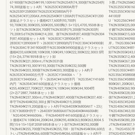
67‐900側TN2N254¥199,100!HttTN2N254判74,300側TN2N254判
卜際JTN2N256¥20
74,300波板セットA判「N26253C¥25800A用干
TN2G255C¥3616
N262530Y25800lXTN26253C¥25800A円干
TN2G255C¥361
N26254C¥31)200AXJttN262540¥311200A判干N2G254C¥31200
44100岸
波板込テラスセット価格¥217,600判93,700判
U「N2G256C¥44100
93,700¥230,300¥205,500¥205,5003陶(1.5+15)5,4705,950本体セ
TN2N305¥225,0
ツト卸TN2N303¥204,700阿TN2N303判79,200側TN2N303判
す鋼TN2N306¥24
79,200tSdTN2N304¥214,200、側TN2N304判87,400側TN2N304
TN2N306¥215,6
判87,400波板セットA埼「N26303CY28900A用Tヽ
TN2G305C¥409
28303CY28900iW干ヽ26303CY28900内円干N2C304C¥34900刺
岸」TN2G306C¥4
干N26304C半341900A間干N2G3040¥34900波板込テラスセット
UTN2G306C¥48190
価格¥233,600¥208,100¥208,100¥249,100¥222,300¥222,3003.5問
卸TN2N355¥243,
(15+2)6,3796′859本体セツト卸
TN2N355¥212,4
TN2N353¥221,000mtJTN2N3531側
TN2N356¥267,2
TN2N353¥193,3001¥193,300卸TN2N354¥232,500脚
TN2N356¥233,4
TN2N354¥203,300側TN2N354¥203,300渡板セットA杓子
UTN2G355C¥48
N26353C¥34400古代手ヽ26353CY34400Aヽ「卜
N2G356C¥5880
26353CY34400AX」千ヽ26354C¥41600洋円「N2G354CY41600
TN2G356C¥58800
内円「N26354C¥41600波板込テラスセット価格
800¥261,200¥261
¥255,400¥227,700¥227,700¥274,100¥244,900¥244,9004問
TN2N405¥260,90
(2+2)7′2887,768本体セット卸
TN2N405¥228,00
TN2N403¥237,300mtJTN2N403¥207,400側TN2N403¥207,400・
側TN2N406¥251,
串守TN2N404¥250,300ま脚TN2N404¥219,200側
TN2G405C¥524
TN2N404¥219,200波板セットA判干N264030¥36800AttTヽ23と
TN2G406C¥630
C3CY36800H判干ヽ264030Y36800AXITN264040¥44600A剰
TN2G406C¥63,000
「N2G404C¥44600Ak」干N264040半441600波板込テラスセッ
サ鋼TN2N455¥320
ト価格¥274.100¥244,200¥244,200¥295,400¥263,800¥263,8004.5
TN2N455¥280,2
間(15キ15+15)8′2058′685本体セツト卸TN2N453¥292,000脚
JTN2N456¥307,1
TN2N453¥255,700側TN2N453¥255,700・卸TN2N454¥304,600古
ネ」TN2G455C半6
卜いJTN2N454¥266,600側TN2N454¥266,600波板セットA判千
3TN2G455C¥601