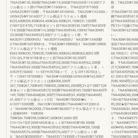
TNlA254¥130,300側TNlA254¥114,500側TNlA254辛114,500アク
餅」TNA255¥1358
リル板セット餅UTNA253¥111600Hネ」干NA253Y97100俳
俳
UttNA253¥97100餅」干NA254¥134100HⅢ」TNA254¥1161600い
3TNA256¥155.500
UttNA254¥1161600アクリル根込テラスセット価格
鋼TNlA305判47,5
¥233,600¥204,400¥204,400¥264,400¥231,100¥231,1003問
卸TNtA306判68,2
(15Ⅲ15)5′4705,710本体セツト卸TNlA303判30,100円TNlA303半
問(15+15)鎌UTNA
114,300側TNlA303¥114,300卸TNlA304判40,100HttTNlA304判
TNA305¥162180
23,000側TNlA304判23,000アクリル板セット餅」干
い」
NA303Y133800HⅢU「NA303Yl16400俳U「NA303¥116400餅
TNA306¥186)400¥
UTNA304¥1601800Hネ」干NA304¥139800俳3「NA304¥139800
張卸TNlA355判69,
アクリル板込テラスセット価格
TNlA355¥148,3
¥263,900¥230,700¥230,700¥300,900¥262‐800¥262,8003.5間
68,700右C》dTNl
(15+2)6,3'96′619本体セツト卸TNlA353¥150,500円
UTNA355¥21850
TNlA353¥132,000∞TNlA353判32,000剥TNlA354判62,200側
齢」千NA356¥249
TNlA354判42‐200側TNlA354判42,200アクリル板セット革」ヽ
217(300¥387,700
A353Y打56000｀1=:SEYH35700}ャ‐て、とを33Y135700まし
卸TMA405判00,9
千ヽ1354Y187500林U「NA354¥163000鉢UttNA354¥163,000ア
67,200キ卸TNtA4
クリル板込テラスセットほ格¥306,500平
判80,9004問(2+
267,700¥267,700¥349,700¥305,200¥305,2004間(2+2)7′2887′528
TNA405¥216180
本体セツト劉TNlA403判70,900脚TNlA403判49,700側TNlA403平
ネ」TNA406¥248
149,700卸TMA404粕84,300円TNlA404判61,400側TNlA404判
TNA406¥248,200¥
61,400アクリル板セットD日「NA403¥178200H■U「ヽ
100=卸TNlA455¥
A103Y155000際」INA103¥155000悌UTNA404¥2141200Hネ
85,000★卸TNtA4
J「NA404¥186200俳JTNA404¥186200アクサル張込テラスセッ
TNlA456¥2tt,3
ト額格¥349・100¥304・
UTNA455¥24380
700¥304.700¥398,500¥347,600¥347,6004.5問
ネ」TNA456¥279
(15+15+15)8′2058′445本体セット卸TMA453¥186.500側
U「NA456¥2791100
TNlA453¥163,900側TNlA453判63,900卸TNlA454¥20t,100側
600¥490,400¥49
TNlA454判76,600側TNlA454判76,600アクリル板セット餅
ャCttdTNlA505¥
U「NA453¥200400H*」TNA453Y174300俳J千NA453¥174300
TNtA506¥265,30