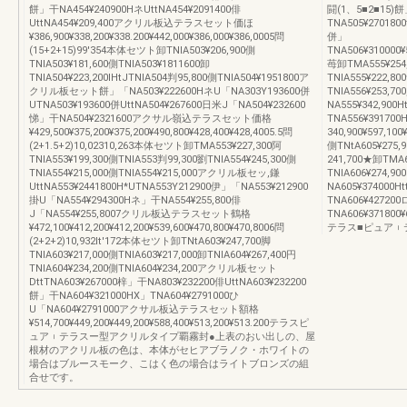
餅」干NA454¥240900HネUttNA454¥2091400俳
闘(1、5■2■15)餅
UttNA454¥209,400アクリル板込テラスセット価ほ
TNA505¥270180
¥386,900¥338,200¥338.200¥442,000¥386,000¥386,0005問
併」
(15+2+15)99′354本体セツト卸TNlA503¥206,900側
TNA506¥310000¥5
TNlA503¥181,600側TNlA503¥1811600卸
苺卸TMA555¥254
TNlA504¥223,200lHtJTNlA504判95,800側TNlA504¥1951800ア
TNlA555¥222,80
クリル板セット餅」「NA503¥222600HネU「NA303Y193600併
TNlA556¥253,70
UTNA503¥193600併UttNA504¥267600日米J「NA504¥232600
NA555¥342,900
悌」干NA504¥2321600アクサル嶺込テラスセット価格
TNA556¥39170
¥429,500¥375,200¥375,200¥490,800¥428,400¥428,4005.5問
340,900¥597,100
(2+1.5+2)10,02310,263本体セツト卸TMA553¥227,300阿
側TNtA605¥275,9
TNlA553¥199,300側TNlA553判99,300劉TNlA554¥245,300側
241,700★卸TMA6
TNlA554¥215,000側TNlA554¥215,000アクリル板セッ,鎌
TNlA606¥274,9
UttNA553¥2441800H*UTNA553Y212900伊」「NA553¥212900
NA605¥374000H
掛U「NA554¥294300Hネ」干NA554¥255,800俳
TNA606¥42720
J「NA554¥255,8007クリル板込テラスセット鶴格
TNA606¥371800¥6
¥472,100¥412,200¥412,200¥539,600¥470,800¥470,8006問
テラス■ピュア︲
(2+2+2)10,932lt′172本体セツト卸TNtA603¥247,700脚
TNlA603¥217,000側TNlA603¥217,000卸TNlA604¥267,400円
TNlA604¥234,200側TNlA604¥234,200アクリル板セット
DttTNA603¥267000梓」干NA803¥232200俳UttNA603¥232200
餅」干NA604¥321000HX」TNA604¥2791000ひ
U「NA604¥2791000アクサル板込テラスセット額格
¥514,700¥449,200¥449,200¥588,400¥513,200¥513.200テラスピ
ュア︲テラスー型アクリルタイプ覇霧封●上表のおい出しの、屋
根材のアクリル板の色は、本体がセヒアブラノク・ホワイトの
場合はブルースモーク、こはく色の場合はライトブロンズの組
合せです。