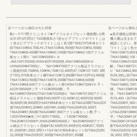
左ページから抽出された内容
右ページから抽出
駒/―デ7/1野クリ,じタイプ■アクリルタイプセット価格糞Lヨ商
●表示価格は部材
出巾3尺4尺問日￨′165l屋根長さ1色セビアプラックホワイトこは
機入費は含まれて
く色セピアプラックホワイトこはく色1調1′8262′075本体セツト
確認ください。単位
卸TNlA103¥64,700LHtJTNlA103¥56,900側TNlA103¥56,900卸
ワイトこはく色セ
TNlA104¥68.400脚TNlA104¥60,100側TNlA104¥60,100アクリル
TNlA105¥73,80
板セット餅U「NA103¥45000トネ
TNlA106¥82,10
JNA103Y39200}UttNA403Y39200併JINA104¥54000Hネ
TINIA105¥6310
UttNAⅢ04¥47000ひ」「NA104¥47000アクリル板込テラスセッ
齢」TNA106¥7212
ト観格判00,700¥96,100¥96,100¥122,400判07,100¥107‐1001.5間
U「NA106¥62,800
2′7352,975本体セツト鋼TNlA153¥72,800脚TNlA153平63,900側
判34,300ぶ卸TNlA
TNlA153¥63,900卸TNlA154¥78,200脚TNlA154¥68,600側
TNlA155¥73,000
TNlA154¥68,600アクリル板セット餅UttNA153¥67200Hネ.千ヽ
TNlA156¥82,70
A(53Y58500伊ご干ヽ1153¥58500餅」干
悌」TNA155¥818
NA154¥80700HⅢUTNA154¥70200傍U「NA154¥701200アクリル
俳」TNA156¥93700
根込テラスセット価格判40,000平122,400¥122,400判58,900判
判76,400ヽ卸TNlA
38,800判38,8002問3′6443′884本体セツト卸TMA203関TNlA2031
TNlA205¥91,90
側TNlA203¥93,200¥81,6001¥81,600卸TNlA204判00,300円
TNlA206判03,9
TNlA204¥87,800側TNlA204¥87,800アクリル板セット酢,千ヽ
UTNA205¥10880
1203Y89400■米ごH1283Y77800)。ヽ1203¥77800掛」
半」TNA206¥124
TNA204¥107400H*JttNA204¥93400俳J「NA204¥93400アクリ
TNA206¥1241600¥
ル根込テラスセット揺格¥182.600判59,400判59,400¥207,700判
劉TNlA255判38,0
81,200判81,2002.5問(1+15)4′5614′806本体セツト卸TNlA253判
TNtA256判55,9
22,000側TNlA253判07,300側TNlA253判07,300鋼
36,3002.5問(1+