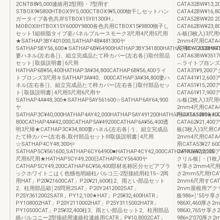
2CNTB8¥5,000連絡用2型用}・7型用す
CATA32BW¥13
STBOX9¥5800HTBOX9Y5,000CTBOX9¥5,000物干しセットハン
CATA42BW¥16
ガータイプ各色共岸STBOX15Yll1300H」
CATA52BW¥20
MOBOXllHTBOX15Y6000Y9800各色共用CTBOX15¥9800物子し
CATA62BW¥2
セット1組樹脂タイプ姿パネルブルースモーク3尺用4尺用5尺用
ル板(3枚入)3尺用C
★SATHAP3BY401000,SATHAP4B¥481300ヤ
2mm4尺用CATA4
SATHAP5BY56,600★SATHAP6B¥64900HATHAP3BY341800HATHAP4BY42000HATH
尺用CATA53BW¥
妻ハネル(左右各￨)、組立完成品たて枠カバー(左右各￨)取付部品
CATA63BW¥35
セット￨取扱説明書￨6尺用
︵ライトブ自ンズ
HATHAP6B¥56,400HATHAP3A¥34,800CATHAP6B¥56,400ライ
CATA31¥9,2
トブロンズ3尺用キSATHAP3A¥40、000CATHAP3A¥34,800妻ハ
CATA41¥12,6
ネル(左右各￨)、組立完成品たて梓カバー(左右各￨)取付部品セッ
CATA51¥15,20
ト￨取扱説明書￨4尺用5尺用6尺用ヤ
CATA61¥17,9
SATHAP4A¥48,300★SATHAP5AY561600☆SATHAP6AY64,900
ル板(2枚入)3尺用C
ヤ
2mm4尺用CATA4
SATHAP3C¥40,000HATHAP4AY42,000HATHAP5AY491200HATHAP6AY561400★H
用CATA52¥18,
800CATHAP4A¥42,000CATHAP5A¥49200CATHAP6A¥56,400透
CATA62¥21,4
明3尺帰★CATHAP3C¥34,800妻ハネル(左右各￨う、組立完成品
板(3枚入)3尺用CA
たて枠カバー(左右各,取付部品セットⅢ取扱説明書￨4尺用
2mm4尺用CATA4
☆SATHAP4CY48,300や
用CATA53¥27.
SATHAP5C¥561600,SATHAP6CY64900■HATHAP4CY42,000CATHAP4C¥42,0005
CATA63¥32,1
尺用6尺用★HATHAP5CY49,200日ATHAP6CY56400ヤ
クリル板￨・(1枚入)
CATHAP5CY49,200CATHAP6C¥56,400部材名称区分セビアプラ
サ享さ2mm4尺用すC
ックホワイトこはく色憾包明細柱バルコ三-2型接続用柱15∼2岡
さ2mm5尺用tCAT
用HAT」P20¥21600CAT」P20¥21,600柱2、雨とい部品セット
2mm6尺用すCATA
2、柱用部品箱￨25問用2SAT」P20Y2412002SAT」
2mm屋根用アクリル
P25Y3612002SATR」PY12,100★HAT」P25¥32,400HATR」
板986×￨′55サ享
PY108002HAT」P20Y2110002HAT」P25Y3115002HATR」
986Xl,460厚さ
PY10500CAT」P25¥32,400柱3、雨とい部品セット2、柱用部品
986XI,765サ享
絡バルコニー2型接続用連絡柱連絡用CATR」P¥10,8002CAT」
986×2′070厚