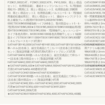
P20¥21,0002CAT」P25¥31,5002CATR」P¥10,500il、雨とい部品
CATA33W¥19
セット￨、柱用部品箱￨、連結キャンフ￨パルコニー5。S,7型接続
CATA43W¥25,
用柱15∼2間用に2、雨とい部品セント2、柱用部品箱￨25閣用
CATA53VV¥30
li3、雨とい部品セット2、柱用部品摘￨パルコニー5・6・7型接続
CATA63VV¥35
用連絵柱連結用主￨、雨とい部品セット￨、連結キャンフ￨テラス
明︶問東聞屋根用アク
吹上補強ブレス2型用HTBOX8Y5,0002HNTB8¥5、
リル板899×55サ
000CTBOX8¥5000補強材ハイフ(AB各￨)、取付部品セット5・6・
899メ460厚さ2m
7型用2SNTB8¥5,800★STBOX9¥5,8002CNTB8¥51000連結用2型
2(899×765サ享
用HTBOX9¥5000CTBOX9¥5,0006・7型帰物干しセットハンガー
899X070サ阜
タイプ各色共用H」MOBOXll¥61000各色共用物干しセット1組樹
CATA33C¥181
脂タイプSTBOX15¥111300HTBOX15¥91800CTBOX15¥9,800襲″
CATA43C¥23,
ミネルブルースモーク3尺用十
CATA53C¥27,
SATHAP3BY40,000tSATHAP4BY481300,SATHAP5BY561600★SATHAP6BY64900☆
CATA63C¥32.
事ハネル(左右各￨)、組立完成品たて,￨カバー(左右各￨)京付部品
用アクリル板(2枝入
セント￨取技説明書￨4尺用5尺用6尺用ライトブロンズ3尺用
986X55厚さ2mm
CATHAP3A¥34,800妻ハネル1左右各￨)、組立完成品たて枠カバ
986X460厚さ2m
ー(左右各￨)取付部品セット￨取扱説明書￨4尺用
986×765'享さ2
HATHAP4A¥42,000CATHAP4A¥42,0005尺用
986X070)享さ
★SATHAP5A¥56,600★SATHAP6A¥64,900HATHAP5AY49,200HATHAP6A¥56,400CA
CATA33CW¥19
尺用CATHAP6A¥56.400透明3尺用
CATA43CW¥25
☆SATHAPOC¥401000★HATHAP3C¥34800ヤ
CATA53CVV¥3
CATHAP3C¥341800妻ハネル(左右各)、組立完成品たて枠カバー
CATA63CW¥35
(左右各￨)取付部品セット￨取扱説明書￨4尺用
☆SATHAP4C¥48,300ャHATHAP4C¥42,000CATHAP4C¥42,0005
尺用★SATHAP5C¥56,600十HATHAP5C¥491200十
CATHAP5C¥49,2006尺用
★SATHAP6C¥641900HATHAP6C¥56,400CATHAP6C¥56,400鶴