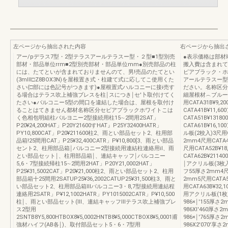
左ページから抽出された内容
右ページから抽出
アー/pデラス7型・2型テラスアールテラスー型・２型■1型別売
●表示価格は部材
部材・部品単位rrm■2型別売部材・部品単位mm●別売部品の柱
搬入費は含まれて
には、たてといが含まれておりませんのて、男!売品のたてとい
ピアブラック・ホ
(3mⅢ□Z8BOX3N)を屋根置き式・柱建て式に応してこ使用くた
アールテラスー型
さい(□部には色記号がつきます)●屋根置式ハルコニーに接i売す
ださい。名称区分
る場合はテラス吹上補強ブレスを柱￨スにつき￨セ′卜取付けてく
細屋根材︵ブルー
たさい●バルコニー5型の間口を違結した場合は、屋根を取付け
用CATA31B¥9
ることはてきません都材名称区分セビアプラックホワイトこは
CATA41B¥11,
く色相包明組柱バルヨニー2型接続用柱15∼2間用2SAT」
CATA51B¥131
P20¥24,200HAT」P20Y21600すHAT』P25Y32400HATR」
CATA61B¥16
PY10,800CAT」P20¥211600柱2、雨とい部品セット2、柱用部
ル板(2校入)3尺用C
品箱!25間用CAT」P25¥32,400CATR」P¥10,800[3、雨とい部品
2mm4尺用CATA4
セント2、柱用部品箱￨バルコニー2型接続用連結柱連絡用il、雨
尺用CATA52B¥1
とい部品セット￨、柱用部品箱￨、連結キャッフ￨パルコニー
CATA62B¥211
5,6・7型接続帰柱15∼2間用2HAT」P20Y21,0002HAT」
￨アクリル板(3枚入)
P25¥31,5002CAT」P20¥21,000柱2、雨とい部品セット2、柱用
フ55厚さ2mm4尺用
部品箱十25間用2SATUP25¥36,2002CATUP25¥31,500柱3、雨と
2mm5尺用CATA5
い部品セット2、柱用部品箱Ⅲバルコニー3・8,7型接続用連結程
用CATA63B¥32
連絡用2SATR」P¥12,1002HATR」PY1015002CATR」P¥10,500
用アクリル板(1枚入
柱￨、雨とい部品セット(Ⅲ、連結キャッフⅢテラス吹上補強ブレ
986×￨′155厚さ
ス2型用
986XI′460厚さ
2SNTB8Y5,800HTBOX8¥5,0002HNTB8¥5,000CTBOX8¥5,0001甫
986×￨′765厚さ
強材ハイフ(AB各￨)、取付部品セット5・6・7型用
986X2′070'