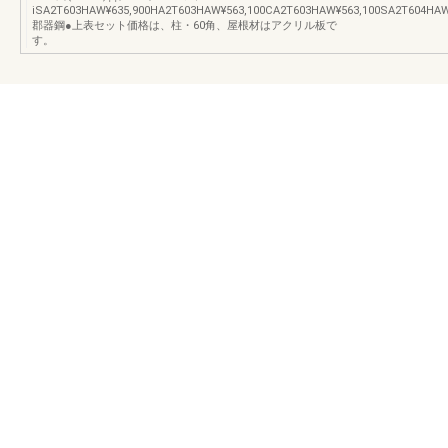
iSA2T603HAW¥635,900HA2T603HAW¥563,100CA2T603HAW¥563,100SA2T604HAW
郡器鋼●上表セット価格は、柱・60角、屋根材はアクリル板で
す。