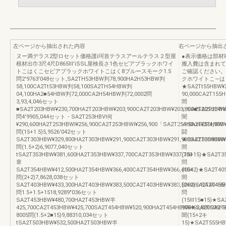
左ページから抽出された内容
右ページから抽出
ヌー満デラス2型ロセット価格護i珂首テラスアールテラス２型屋
●表示価格は部材
根材出巾3尺4尺D865Ⅲ′iSSL屋検長さ1色セピアプラックホワイ
搬入費は含まれて
トこはくこセピアプラックホワイトこはく8ブルースモーク1.5
ご確認ください。単
問2′9763′048セット,SA2TH53HBW判78,900HA2H53HBW判
クホワイトこ―は
58,100CA2Tt53HBW判58,100SA2TH54HBW判
★SA2Tt55HBW¥
04,100HA2■54HBW判72,000CA2H54HBW判72,0002問
90,000CA2T155
3,93,4,046セット
間
■SA2T203HBW¥230,700HA2T203HBW¥203,900CA2T203HBW¥203,900■SA2T204HB
☆SA2T205HBW¥2
問4′9905,044セット・SA2T253HBⅥ何
闇
¥290,600HA2T253HBWl¥256,900CA2T253HBWl¥256,900「SA2T254HBun¥314,900
☆SA2T255HBWl¥3
問(15+1.5)5,9526′042セット
闘
SA2T303HBW¥329,800HA2T303HBW¥291,900CA2T303HBW¥291,900SA2T304HBW¥
★SA2T305HBW¥3
問(1.5+2)6,9077,040セット
間
tSA2T353HBW¥381,600HA2T353HBW¥337,700CA2T353HBW¥337,700
(15+15)★SA2T3
章
問
SA2T354HBW¥412,500HA2T354HBW¥366,400CA2T354HBW¥366,4004
(15+2)★SA2T40
問(2+2)7,8628,038セット
間
SA2T403HBW¥433,300HA2T403HBW¥383,500CA2T403HBW¥383,500ⅢSA2T404HBW
(2+2)☆SA2T455
問1.5+1.5+1518,9289″036セット
問
SA2T453HBW¥480,700HA2T453HBW半
(15Ⅲ15■15)★SA
425,700CA2T453HBW¥425,700SA2T454HBW¥520,900HA2T454HBW¥462,800CA2
900★SA2T506HB
8005問(1.5+2■15)9,88310,034セット
聞(15+2キ
tSA2T503HBW¥532,500HA2T503HBW半
15)★SA2T555HB