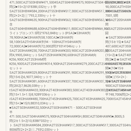
471,500CA2T503HBW¥471,5004SA2T504HBW¥575,900HA2T504HBW¥5H,800CA2T
闘￨(2Ⅲ2Ⅲ2)★SA
問(2■15+2)10′838ll,032セット学
90,000CA2TH55
SA2T553HBW¥584,200HA2T553HBW¥517,300CA2T553HBW¥517,3004SA2T554HBW
000☆SA2TH56HA
問(2+2+2)￨￨′793,2,330セット十
7001,5間
SA2T603HBW¥635,900HA2T603HBW¥563,100CA2T603HBW¥563,100
★SA2T205HAW¥2
含
間
SA2T604HBW¥688,600HA2T604HBW¥611,800CA2T604HBW¥6tt,800
☆SA2T255HAWl¥3
ライトプロンズ1.5問2′9763,848セット伊SA2■53HAW判
闘
78,900HA2■53HAW判58,100CA2■53HAW判
★SA2T305HAW¥3
58,100tSA2TH54HAW判94・100HA2TH54HAW判
間(15キ15)★SA2
72,000CA2■54HAW判72,0002問3′9314′046セット
407,600CA2T35
SA2T203HAW¥230,700HA2T203HAW¥203,900CA2T203HAW¥203,900SA2T204HAW¥
闘
問4,9905,044セットSA2T253HAWl¥290,600HA2T253HAM向
(15+2)★SA2T40
¥256,900CA2T253HAM問
間(2■2)★SA2T45
¥256,900SA2T254HAWH¥314,900HA2T254HAWt¥279,200CA2T254HAWt¥279,2003m(
600CA2T455HAW
セットャ
聞■(10■15キ
SA2T303HAW¥329,800HA2T303HAW¥291,900CA2T303HAW¥291,900iSA2T304HAW
￨13)★SA2T505H
問(15ヰ2)6,9077,040セット十
5聞■￨(15+2+￨‐
SA2T353HAW¥381,600HA2T353HAW¥337,700CA2T353HAW¥337,700`SA2T354HAW
5)★SA2T555HAW
問(2Ⅲ2)7,8628,038セット
900CA2T556HAW
tSA2T403HAW¥433,300HA2T403HAW¥383,500CA2T403HAW¥383,500tSA2T404HA
2)★SA2T605HAW
問(15+1.5+1.5)8,9289′036セット
平748,7006問
iSA2T453HAW¥480,700HA2T453HAW¥425,700CA2T453HAW¥425,700ⅢSA2T454HA
問(15+2■15)9,88310,034セット
■SA2T503HAW¥532,500HA2T503HAW¥471・500CA2T503HAW
半
471.500,SA2T504HAW¥575,900HA2T504HAW¥5H,800CA2T504HAW¥5■,8005,5
問(2キ1.5+2)10,838ll″032セッ
ト.SA2T553HAW¥584,200HA2T553HAW¥517,300CA2T553HAW¥517,300SA2T554H
8006問(2+2+2)￨￨,793!2,030セット