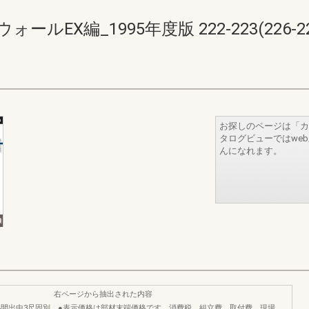
EX編_1995年度版 222-223(226-22
お探しのページは「カ
タログビューではwe
んになれます。
右ページから抽出された内容
,4間出中3尺固別
●表示価格は部材末端価格です。消費税、組立費、取付費、現場