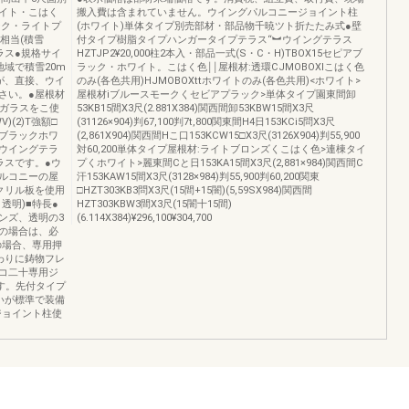
イト・こはく
搬入費は含まれていません。ウイングパルコニージョイント柱
ーク・ライトプ
(ホワイト)単体タイプ別売部材・部品物千暁ツト折たたみ式●壁
相当(積雪
付タイプ樹脂タイプハンガータイプテラス“︼ウイングテラス
ラス●規格サイ
HZTJP2¥20,000柱2本入・部品一式(S・C・H)TBOX15セピアブ
域で積雪20m
ラック・ホワイト。こはく色￨￨屋根材:透環CJMOBOXlこはく色
が、直接、ウイ
のみ(各色共用)HJMOBOXttホワイトのみ(各色共用)<ホワイト>
さい。●屋根材
屋根材iブルースモークくセビアプラック>単体タイプ園東間卸
入ガラスをこ使
53KB15間X3尺(2.881X384)関西間卸53KBW15間X3尺
)(2)T強額□
(31126×904)判67,100判7t,800関東間H4日153KCi5問X3尺
ブラックホワ
(2,861X904)関西間Hこ口153KCW15□X3尺(3126X904)判55,900
ウイングテラ
対60,200単体タイプ屋根材:ライトブロンズくこはく色>連棟タイ
ラスです。●ウ
プくホワイト>麗東間Cと日153KA15間X3尺(2,881×984)関西間C
ルコニーの屋
汗153KAW15間X3尺(3128×984)判55,900判60,200関東
クリル板を使用
□HZT303KB3問X3尺(15間+15闇)(5,59SX984)関西間
透明)■特長●
HZT303KBW3間X3尺(15闇十15間)
ンズ、透明の3
(6.114X384)¥296,100¥304,700
の場合は、必
の場合、専用押
わりに鋳物フレ
コ二十専用ジ
す。先付タイプ
いが標準で装備
ジョイント柱使