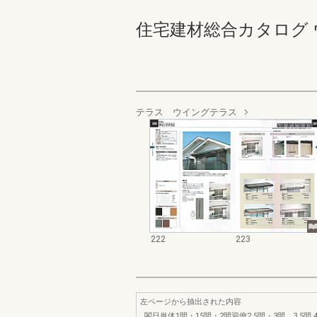
住宅建材総合カタログ ウォール
テラス ウイングテラス
222
223
左ページから抽出された内容
閣日単体1間・15間・2間迎僚2.5間・3間。3.5間