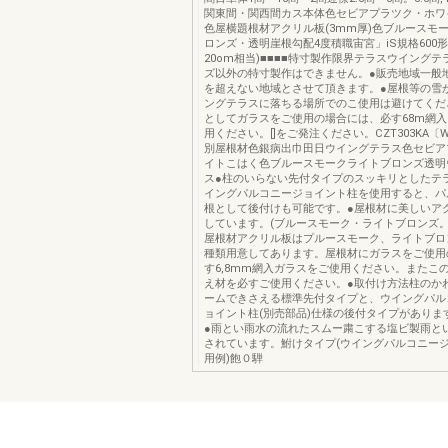
関東間・関西間カス本体色セビアプラツク・ホワ
色屋横題根材アクリル板(3mm厚)色ブルースモ
ロンズ・透明崖根勾配4度積職宙宮」iS規格600形
20om相当)■■■■特寸製作限界テラスウイングテ
ズ以外の特寸製作はできません。●販売地域一般地
を超えない地域とさせて頂きます。●屋根等の雪
ングテラスに落ちる場所でのこ使用は避けてくだ
としてガラスをご使用の場合には、必す68m網
用ください。[]をご発注ください。CZT303KA〔WV
別屋根材色銀病出巾田日ウイングテラス色セビア
イトこはく色ブルースモークライトブロンズ透明
ス●柱のいらない先付タイプのスッキリとしたテ
イングパルコニージョイント柱を使用すると、パ
根として後付けも可能です。●屋根材に美しいア
しています。(ブルースモーク・ライトブロンズ。
屋根材アクリル板はプルースモーク、ライトブロ
種類用意してあります。屋根材にガラスをご使用
す6,8mm網入ガラスをご使用ください。またこ
え材を必すご使用ください。●取付け方法柱のか
ームできさえる標準先付タイプと、ウイングパル
ョイント柱(別売部品)仕様の後付タイプがありま
●雨とい雨水の流れたスムー粛こする塩ビ製雨と
されています。鮒けタイプ(ウイングパルコニー
用例)飽０騨