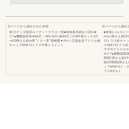
左ページから抽出された内容
右ページから抽出
材/2-チくギ刻翌ルーディーテラスー型■単体基本納まり四S〓
■単体(パルヨニー
1/7●機断面田単4tB6尺・589.55尺=範84尺二578中骨ビッチ3尺
mm/押さえ材(中
=423押さえ材∞革“く０一零”貿崎鷺▼Кやい王路金具アクリル補
12トラス桁キャッ
キャップM4X12トラス中骨ジョイント
ス04X13テクス
寸寸可テラスロＨ
Si1/7●横断面
間用)′押さえ材(中
材(中間用)押さえ
ップM5X10ト︲十
ラス8ボルト