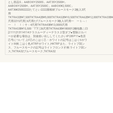
とし部品S」AABOXlY2500S」AAT35Y2500H」
AABOXlY2500H」AAT35Y2500C」AABOXl¥2,500C」
AAT36¥25002222たてとい2222屋根材ブルースモーク2枚入3尺
用
TKTRA32B¥7,500TKTRA42B¥9,000TKTRA52B¥10,500TKTRA62B¥12,000TKTRA33B
尺用2215尺用￨6尺用たfブルースモーク3枚入3尺用一 一１﹁︱
一 ！ ！︱十︲4尺用TKTRA43B¥13,0005尺用
TKTRA53B¥15,500「T下￨26尺用TKTRA63B¥1800012梱包数△臼
計111213114114テラスルーディーテラス２型ダブ●雪除けカバ
ーが必要な場合は、別途拾い出ししてくたさいIP2本P11●色言
己号について:上F己のこはく己・ホワイトの記号はこはくtiホワ
イトⅢ例:こはく色,KTRPホワイト,HKTRPまた、ライトブ回ン
ス、フルースモークの記号はライトフロンスす例:ライトフ回ン
ス,TKTRA32ブルースモーク,TKTRA32