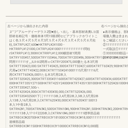
左ページから抽出された内容
右ページから抽出
ヌ”フ”アルーデイーデラス2型■拾しヽ出し・基本部材表糞Lヨ苗
●表示価格は、部
部材名称記号・価格単体1問15畑2聞セピアブラックホワイトこ
場撤入費は含まれ
はく色３尺４尺５尺６尺3尺５尺４尺６尺３尺４尺５尺６尺柱
をご確認ください。H
柱,SKTRPL¥27,600■HKTRPL¥241000・
②11111111111
HKTRRPL¥121000,CKTRPL¥24100011111111111111問柱
一式取説①11111
rSKTRRPL¥13,300ⅢCKTRRPL¥12,000横部材1間用
①33333333部
SKTRY10S¥57,500SKTRY15S¥66,700SKTRY20S¥86,300iHKTRY10S¥501000,HKTRY
計テラス︼コルー
問用111111す__ILll‐lil2間用ゃCKTRY20S¥75,000妻たる木3尺用
SKTRTT3S¥23,000.SKTRTT4S¥25,300SKTRTT5S¥27,600SKTRTT6S¥29,900HKT
尺用●CKTRTT4S¥22,000tCKTRTT5S¥2410001115尺用11116尺
用CKTRTT6S¥26,0001たる木3尺用2本入
SKTRT32S¥25,300SKTRT33S¥311600SKTRT42S¥27,600SKTRT43S¥34,600SKTRT
000HKTRT33SY271500HKTRT42SY24000HKTRT43SY301000HKTRT52S¥261000H
CKTRT33S¥27,500ハ
CKTRT42S¥24,000iCKTRT43S¥30,000,CKTRT52S¥26,000、
CKTRT53S¥325001下￨￨1111113本入4尺用2本入3本入5尺用2本
入13本入16尺用2本入CKTRT62S¥30,000CKTRT63S¥37.50013
本入1中骨2本入
SKTRN2¥1,700SKTRN3¥2,500SKTRN10¥6,900HKTRN2¥1,500HKTRN3¥2,200HKTR
11111113本入1?十F2220本入CKTRN10¥6,000111111標準部品箱
SKTRBOX3¥20700HKTRBOX3Y181000CKTRBOX3¥18,00011111111111111111
達棟部品箱
SKTRRBOX3¥11500HKTRRBOX3Y10000CKTRRBOX3¥10,000雨