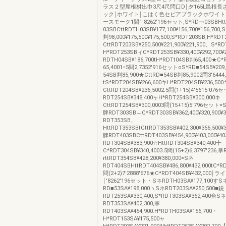
ラス２型屋根材出巾3尺4尺問口D￨夕165L邑根
ック￨ホワイト￨こはく色セピアブラックホワイ
ースモーク1間1′8262′196セット,S*RD￢03SBHt
03SBCttRDTH03SB¥177,100¥156,700¥156,700
判98,000¥175,500¥175,500,S*RDT203SB,H*RD
CttRDT203SB¥250,500¥221,900¥221,900、S*R
H*RDT253SBィC*RDT253SB¥330,400¥292,700
RDTH04SB¥186,700tH*RDTt04SB判65,400★C
65,4001=5問2,7352′916セットoS*RD■54SB¥209
54SB判85,900★CttRD■54SB判85,9002問3′644
tS*RDT204SB¥266,600キH*RDT204SB¥236,500
CttRDT204SB¥236,5002.5問(1+15)4′5615′07
RDT254SB¥348,400ャH*RDT254SB¥300,000キ
CttRDT254SB¥300,0003問(15+15)5′796セット=
牌RDT303SB→C*RDT303SB¥362,400¥320,900¥3
RDT353SB、
HttRDT353SBtCttRDT353SB¥402,300¥356,500¥
牌RDT403SBCttRDT403SB¥454,900¥403,000¥4
RDT304SB¥383,900☆HttRDT304SB¥340,400十
C*RDT304SB¥340,4003.5問(15+2)6,3797′236,
rttRDT354SB¥428,200¥380,000=Sネ
RDT404SBHttRDT404SB¥486,800¥432,000tC*R
問(2+2)7′2888′676★C*RDT404SB¥432,00
￨′8262′196セット・SネRDTH03SA¥177,100すS
RD■53SA¥198,000ヽSネRDT203SA¥250,500■鋭
RDT253SA¥330,400,S*RDT303SA¥362,400台Sネ
RDT353SA¥402,300,掌
RDT403SA¥454,900.H*RDTH03SA¥156,700・
H*RDT153SA¥175,500ャ