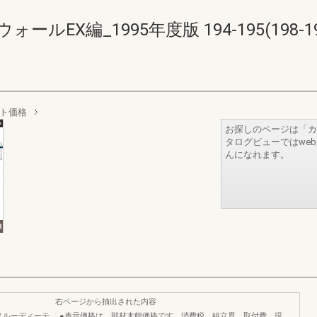
EX編_1995年度版 194-195(198-19
ット価格
お探しのページは「カ
タログビューではwe
んになれます。
右ページから抽出された内容
スルーディーテ
●表示価格は、部材木館価格です。消費税、組立貫、取付費、現