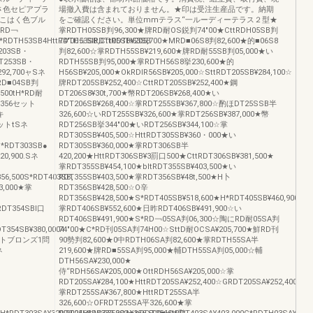
長さ色セピアプラ
場撤入費は含まれておりません。★印は受注生産品です。納期
トこはく色ブル
をご確認ください。単位mmテラス“一ルーディーテラス２型★
tRD￢
掌RDTH05SB判96,300★牌RD耐OS鋭判74"00★CttRDH05SB判
,S*RDTH53SB4HttRDTH53SB,CttRDTH53SB
74"00☆SIRDTt06SB¥205,700★MRD■06S8判82,600★的■06S8
T203SB・
判82,600☆掌RDTH55SB¥219,600★牌RD耐55SB判05,000★い
DT253SB・
RDTH55SB判95,000★掌RDTH56S8挙230,600★的
¥292,700ャSネ
H56SB¥205,000★OkRDlR56SB¥205,000☆SttRDT205SB¥284,100☆
*RD■04SB判
牌RDT205SB¥252,400☆CttRDT205SB¥252,400★鋼
,500tH*RD耐
DT206S8¥30t,700★幣RDT206SB¥268,400★い
4,356セット
RDT206SB¥268,400☆掌RDT255SB¥367,800☆酌ほDT25SSB半
キ
326,600☆いRDT255SB¥326,600★掌RDT256SB¥387,000★幣
6セットtSネ
RDT256SB挙344"00★いRDT256SB¥344,100☆掌
RDT305SB¥405,500☆HttRDT305SB¥360・000★い
S*RDT303SB●
RDT305SB¥360,000★掌RDT306SB半
20,900.Sネ
420,200★HttRDT306SB¥3罰口500★CttRDT306SB¥381,500★
掌RDT355SB¥454,100★bltRDT355SB¥403,500★い
356,500S*RDT403SB,
RDT355SB¥403,500★掌RDT356SB¥48t,500★H卜
03,000★掌
RDT356SB¥428,500☆O辛
RDT356SB¥428,500★S*RDT405SB¥518,600★H*RDT405SB¥460,900☆Ct
掌RDT354SBI口
掌RDT406SB¥552,600★日昨RDT406SB¥491,900☆い
RDT406SB¥491,900★S*RD￢05SA判06,300☆陶にRD耐05SA判
DT354SB¥380,0004
74"00★C*RD刊05SA判74H00☆SttD耐OCSA¥205,700★鮮RD刊
0￨ライトブロンズ1問
90勢判82,600★0中RDTH06SA判82,600★掌RDTH55SA半
ネ
219,600★牌RD■55SA判95,000★輔DTH55SA判05,000☆輔
DTH56SA¥230,000★
侍“RDH56SA¥205,000★OttRDH56SA¥205,000☆掌
RDT205SA¥284,100★HttRDT205SA¥252,400☆GRDT205SA¥252,400☆St
掌RDT255SA¥367,800★HttRDT255SA半
326,600☆OFRDT255SA平326,600★掌