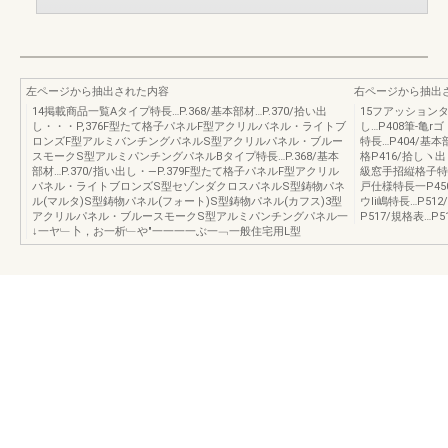
左ページから抽出された内容
右ページから抽出
14掲載商品一覧Aタイプ特長…P.368/基本部材…P.370/拾い出
15フアッションタイ
し・・・P,376F型たて格子パネルF型アクリルバネル・ライトブ
し…P408筆‐亀r
ロンズF型アルミバンチングパネルS型アクリルパネル・ブルー
特長…P404/基本
スモークS型アルミパンチングパネルBタイプ特長…P.368/基本
格P416/拾しヽ出
部材…P.370/指い出し・―P.379F型たて格子パネルF型アクリル
級窓手招縦格子特長P
パネル・ライトブロンズS型セゾンダクロスパネルS型鋳物パネ
戸仕様特長一P450
ル(マルタ)S型鋳物パネル(フォート)S型鋳物パネル(カフス)3型
ウli嶋特長…P512
アクリルパネル・ブルースモークS型アルミパンチングパネル一
P517/規格表…P5
↓一ヤ﹂卜，お一析﹂や″一一一一ぶ一﹁一般住宅用L型