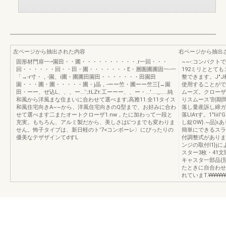
左ページから抽出された内容
右ページから抽出
固形材門扉一-•園田・・圃・・・・・・・・・・.r一回・・・
~~-:コンパクト
回・・・・・・回・・田・圃・・・・・・・E・層圏圃圃固一-一
192ミリととて
「→-r寸・，-園、i圃・圃圃田園田・・・・・・・田園田
整できます。J"
園・・・圃・圃・・・・・圃・j晶，-ーー竺・圃ーー竺三[→園
使用することがで
田・ーー、ぜ込L、、、ー...‘:;tLZτ:工ーーー、、ー・...'...._.....純
ムーズ。クローザ
和風から洋風まな住まいに合わせて選べます;高雅11.全11タイス
りスムース'剖期
和風住宅向きA~~から、洋風住宅向きのQ型まで、お好みに合わ
落し量産訴し締ガ
せて選べます二またオートクローザ1.nw，たに加わって一段と
落LIAτす。1"li
充実。もちろん、アルミ製だから、美しさはL‘つまでも変わりま
し錠OW}.~品)
せん。怖子タイプは、新日軽のト'7<コンポーレ〉にぴったりの
簡単にできるスライ
優美なテザザインてdすL
付調整式があります
ンジの取付l1}
スター3枚・41
キャスタ一部品(
たときに自合わせ
れていまT.¥¥¥¥¥¥