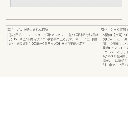
左ページから抽出された内容
右ページから抽出
形材門扉メッシュシリーズ国"アルネット1型t;d国間岨-寸法図鑑
A型健I【片両}}"
尺1!50(単位附}贋.イズ0710事前芋帝王者汚アルネット1型••田郡
醐H}WSFr出m
岨-寸法図縮尺1!50(単位-)贋サイズ0110キ而芋高志若乃
圏〉〈件圏，，~J'
司自l-アン.，(
_7".--パー-かり
尺1/50(単位-
協c型-寸法園鎗尺1/5
門・巾:w，Ib門'