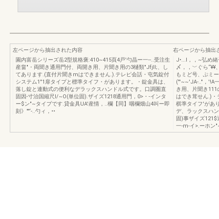
左ページから抽出された内容
右ページから抽出
園内富岳シリーズ岳2型規格褒:410~415頁4戸'勺晶ー一--..受注生
J•...I，，~弘め
産畠"・両聞き通用門付、両開き用、片聞き用の3樋類"Jfjll;、し
〆，，﹀ぐら“¥¥、
てあります.(直付片聞きmはできません.).テレピ会話・屯気錠付
もミど号、ぷミー一
システム1"1扉タイプと標準タイフ・があります。・錠金具は、
("'~~'JA-.."
落し錠と連動式の便利なデラックスハンドル式です。口調圏直
き用、片聞き11
固因-寸治国縮尺I/~O(単位固).ザイズ1218通用門，0>・-インタ
はでき茸せん.)
ー$ン"~タイプです.貸金具UA'産情，..欄【同】咽欄畑山4叫ー即
棋準タイフ'があ
刻》""‘-..勺ィ，••
デ、ラックスハンド
固)事ザイズ121$
一-m-イ>.ーホン