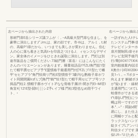
左ページから抽出された内容
右ページから抽出
形材門扉E岳シリーズ議フふが〈，--A高級大型門扉な住まし、を
一訪ずれた人tテ
豪華に演出します;l“Jm;は、家の顔です。市-lIiは、アルミ，t;材
たンステム門事i
の、高級P'I扉だから、いつまでも美しさが変わりません。住む
テレピインターホン
人の心に落ち着きと気高t>を印昌之づけるJ、ィセンスなデザイ
扉片開制民i扉そ
ン。家全体のイメージをひときわ誕取に演出します。門灯は別
テレビ玄関予後円柱
途市販品をご償問ください.73組門層〈富岳〉にはこんなにたく
行/剛)IIOX171
さんのパりエーンョンがあります。睡量祖語品!?fZLl角門舘1型
室内観後案内l訟
たて帽平贋セピアプ予"E盟慣格干廟通用門付[?fZLプl1型たて幡
X奥什/-}l印X
平'セヒアプラ"角門怯簡リ門柱E型慣惜干'3劃与な酌格子扉ホワ
見1~\，~.'f
イト同開閉園lrzf:Lプ]角門"鶴""怯1型たて帽干周セピアブ号ツク
向えます.解鍵ボ
揖晶門柱2..慣帽子廓ホヴイト3"なな骨格子属l片-聞き円El--Ml官l
が"錠ιます.・線材
角宜4￨121E型-闘tl￨￨￨シZ予ι.イプ橿.門柱3型也なめ陪干ワイ
主通用門につtて
ト、•
蛙傑作ができる述
t"t扉{jIJ門
蝿は同一ですので国
本."..~"・悶
易にし、また仕上
に岡輔ケプルと配線
ラックスなハンド
錠タイプLアンパと
利信タイプです.
似!J!I~'U:(