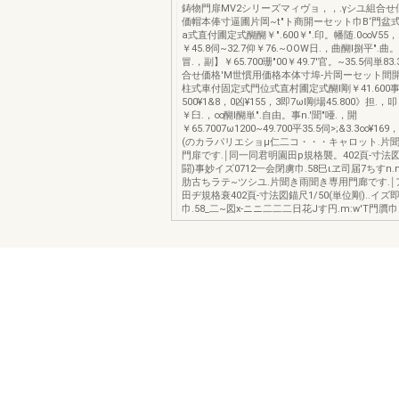
鋳物門扉MV2シリーズマィヴョ，，.γシユ組合せ
価帽本俸寸逼圃片岡~t"ト商開ーセット巾B‘門盆
a式直付圃定式醐醐￥".600￥".印。幡随.0∞V55
￥45.8伺~32.7仰￥76.~OOW日.，曲醐l捌平".曲
冒.，副】￥65.700珊"00￥49.7'官。~35.5伺単8
合せ価格'M世慣用価格本体寸埠-片岡ーセット間
柱式車付固定式門位式直村圃定式醐l剛￥41.600事
500¥1&8，0凶¥155，3即7ωl剛場45.800》担.，叩
￥臼.，∞醐l醐単".自由。事n.'聞"唖.，開
￥65.7007ω1200~49.700平35.5伺>;&3.3∞¥169，3
(のカラパリエショμ仁二コ・・・キャロット.片
門扉です.￨同一同君明園田p規格襲。402頁-寸法図
闘)事妙イズ0712一会閉虜巾.58巳ιヱ司届7ちすn.m
肋古ちラテ~ツシユ.片聞き雨聞き専用門廊です.
田ヂ規格衰402頁-寸法図錨尺1/50(単位剛)..イズ
巾.58_二~図x-ニニ二二二日花Jす円.m:w'T門贋巾.