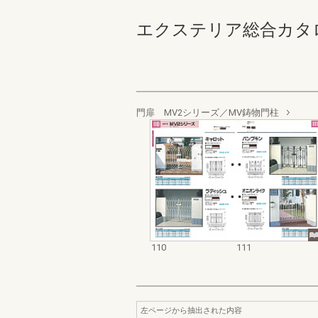
エクステリア総合カタログ_19
門扉 MV2シリーズ／MV鋳物門柱
110
111
左ページから抽出された内容