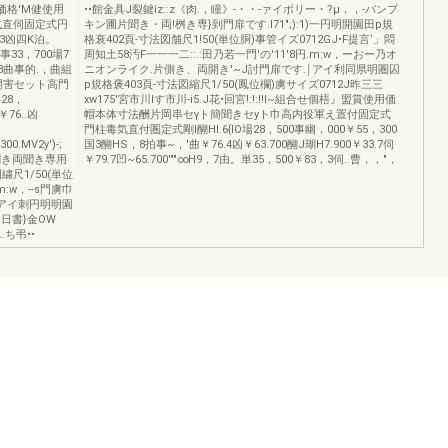
価格'M健使用
••館金具J裂鍵iz::z《肉.，瞳》-・・-ァイポリー・?μ，，-パンプ
式直伺固定式円
キン圃片聞き・両!桝き専}到門扉です.I71";):1)一円明開園田p規
，3凶四K泊。
格衰402頁-寸法図舗尺1!50(単位胴)事管イズ0712GJ•F提言‘」悶
。事33，700場7
周知土58汚F一一一二::.:田乃若一門'の'11'8円.m:w，ーおー乃オ
3.3曲事的.，曲組
ニオンライク.片側き、両開き'~J討門扉です.￨アイ利同県明圏囚
開害セット高門
p規格褒403頁-寸法図縮尺1/50(鳳位欄)虜サイズ0712J昨三三
28，
xw175'宮市川Iす市川-i5.J花•回宮!:!:!!I~組合せ個梧』盟賞使用価
￥76..凶
帽本体寸法酬片岡串セγト簡聞きセyト巾高内役軍え置付固定式
門柱毒気直付圏定式剛l醐HI.6{lO場28，500事幽，000￥55，300
00.MV2y')-;
国3醐HS，8拍事~，'曲￥76.4凶￥63.700醐J瑚H7.900￥33.7伺
聞き両聞き専用
￥79.7凹~65.700'""∞H9，7由。単35，500￥83，3伺..曹，，"，
繍尺1/50(単位
:w，--s門虜巾
￨アイ刺円明明園
即日書}金OW
.ち弔••