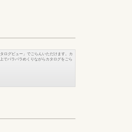
タログビュー」でごらんいただけます。カ
b上でパラパラめくりながらカタログをごら