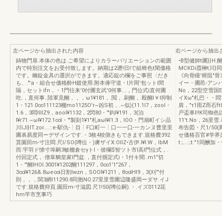
左ページから抽出された内容
右ページから抽出
鋳物門扉.本体の色は.ご希望によりカラーパリエーションの範囲
•B型健帥t圃}}H.
内で特別注文をお受付致します。納期は2遡!日lで組椅色t閑価格
MCKDi霞榊t川}同
です。幽錠金具の選択ができます。適応錠の欄をご事照〈だき
《向骨瞳'樟阻"骨
も、."'a・組合せ価格酔H鍍使用.附本俸守道・l片岡'包ットl間
イー・圃邑-アンバー
隔，セットifn，・1門往来'0付圃玄武'0何事...，門位式i直何圃
No，22型空雪国
吃.，直何事..陸軍見醐，，，ω1¥181，.閲，.刷醐，.殴醐l￥l抑制
イXω"札巴・・悶
1・121.0∞111123棚mo1125O'r~凶S初，.~似)(11.1l7，zool・
肩，"τ1雨Z而石ft
1.6，3悶IIIIZ9，aool¥1132，2閃80・'"鈎I¥191，3(泊
戸盃車I!!K司蜘
I¥r71.~ωI¥172.1∞l・'"製刻1¥1"札aωI¥l1.3，lOO・門扇町イシ品
11't.No，26
川IJI}lT.zor....::e-駅仇-⋮目⋮F口町一⋮口一一口-一カンヌ曹里里
布告図・尺1/50
圃表易度同ーデザインです.・3枚4校側きもできます.規格費392
せ価格百官#学界呉市町
貰園田m-寸注悶.尺I/SO(噂位・)虜ザイX:OlIZ•古伊.I¥I:W，lbM
t:;...:;t:"1同酬
而:宇羽ド悌寸埠嗣3敏棚倉セγトl・彼欄$智ツト市l高l門位式，.
付回定式，.僧皐鯛皇家l門盆.，直付掴定式i・1付キ聞..m1"切
1・'"醐IHOI.3001¥1202醐111297，0∞1'1"267，
3∞I¥126&.8ωe∞i日割Iwzn，SOOI¥1211，8∞IHI9，3(刈'"付
則，，，関3網I11290.8同胞NO.27里里雪圃辺隆盛岡ーダサ.イJ
です.規格費抑頁.園田m-寸滋図.尺1!50(噂位嗣).・.イズ0112花
hm竿市烹事巧