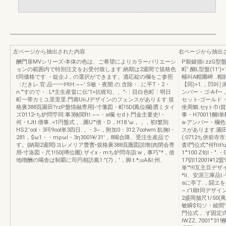
左ページから抽出された内容
右ページから抽出
酬門扉MVシリーズ-本体の色は、ご希望によりカラーパリエーシ
P裂鍵描i:zzG型
ョンの範囲内で特別注文をお受付致します.納期は2週間で規格色
町'.醐L型盤(11'
t同価格です.・錠企J，の選択ができます。適応錠の欄をご参照
輔叫A帽圃岬...帽静
〈だきレ.官:品一一I!!tH:~~'.S敏・夜開.の.含除・..に平T・2・
【同)>1.，凹叫￨
n.‘"すので・..L*主生産畠に伝'1>抗梶匂、、"-⋮目白色町⋮明日
ンバー・ゴ-A-f
町一帯カミユ里里里.門廊UiiJデザインのフェンスがあり￡す.規
セット-ゴールド・7
格褒388頁園田?rzP盤情融専用}-寸藩図・町!5D{鳳位欄}贋ミタイ
坐周鯛.セγト巾i貧l
ズ0112•ち炉問苧同:事3険関ft!.~~・a欄.セdト門金主要史!・
事・H70011醐l単
何・tJtI.僧事..<1円盤式，..圃U'"僧・D，H18.'ω，，，初I繁則
a-アンバー・欄色.
HS2.'∞l・3珂9∞l単3四日.，・3~，附加0・312.7∞!wm.飢掬l・
スがあります.園田記
281，$ω1・・mρωl・3η3001¥/31'，8喝合降、受注生産品で
(:0712ち併前寺
す。{納期2週間}ヨレメリア曹曹•規格褒388頁圏図説噌(肉閉会専
査l門位式'"何ftit
用-寸洛図・尺1!50(噂位圃).ザイx・mち炉問寺詣:w，事巧'‘*，借
1'"100.Z旬l・".・
地噌酬の喝舎は制覇に司円相訪胤1:"(7)，'，脚.t.*;uA&I:州、
17切I12001¥12盟9
単'"!!l互主旦デザイ';
*Ii、安涯三庫品I.-
aに亭了.，闘エを‘し
~.r'l扇t同デザ
2盛岡舗尺1/50(凧
敏瞬$匂ソ・綾聞'
門位式，.ず固定式1
IWZZ..7001"'