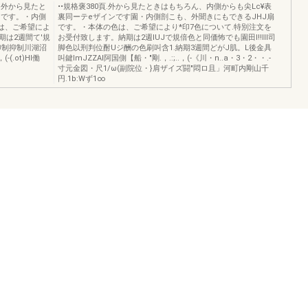
圃外から見たと
••規格褒380頁.外から見たときはもちろん、内側からも尖Lc¥表
ンです。・内側
裏同ーテeザインです園・内側剖こも、外聞きにもできるJHJ扇
は、ご希望によ
です。・本体の色は、ご希望により*印7色について.特別注文を
期は2週間て'規
お受付致します。納期は2週IUJで規倍色と同価怖でも園田l!!Ill司
信仰制抑制川湖沼
脚色以刑判位酎Uジ酬の色刷叫含1.納期3週間どがJ肌。L後金具
(.ot)Hl働
叫鍵lmJZZAl阿国側【船・"剛.，.:;..，(-《川・n..a・3・2・・.-
寸元金図・尺1/ω(副院位・}肩ザイズ闘"悶ロ且」河町内剛山千
円.1b:Wず1∞