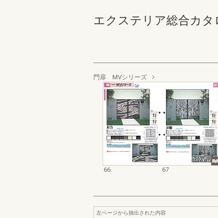
エクステリア総合カタログ_1
門扉 MVシリーズ
66
67
左ページから抽出された内容