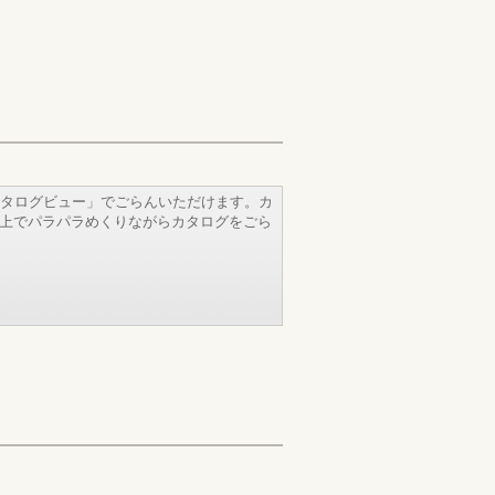
タログビュー」でごらんいただけます。カ
b上でパラパラめくりながらカタログをごら