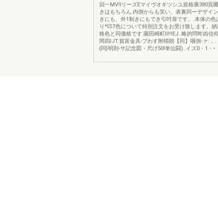
回一MV!IリーズEマイヴオギツシユ規格褒380頁
きはもちろん.内側からも笑い、表裏同ーデザイ
きにも、外1制きにもでき引吋扉です。.本体の色
り*印7色について特別注文をお受け致します。納
格色と同価格です.園田崎町II!!!EJ..略的問昨凶
間四IJT.貧富金具-プわす附晴朗【同】咽側-ァ:，.，(-
{同}明則-サ記念図・尺げ50!単位闘)..イズ0・1・•