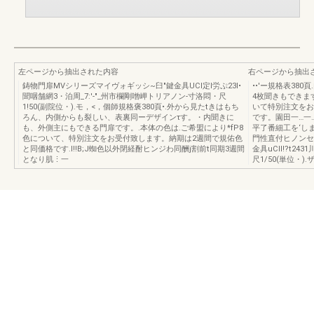
左ページから抽出された内容
右ページから抽出
鋳物門扉MVシリーズマイヴォギッシ~臼"鍵金具UCI定I労ぷ23l•
••'ー規格表38
聞咽舗網3・泊周_7:'-"_州市欄剛噌岬トリアノン-寸洛悶・尺
4枚聞きもできま
1!50(副院位・).モ，<，個師規格褒380頁•.外から見たtきはもち
いて特別注文をお
ろん、内側からも裂しい、表裏同ーデザインτす。・内聞きに
です。園田一…一…賢
も、外側主にもできる門扉です。.本体の色は.ご希盟により*fP8
平了番細工を‘しま
色について、特別注文をお受付致します。納期は2週間で規佑色
門性直付ヒノンセッ
と同価格です.I!!B;J蜘色以外閉経酎ヒンジわ同酬j割前t同期3週間
金具uCIl!?t2
となり肌⋮一
尺1/50(単位・)