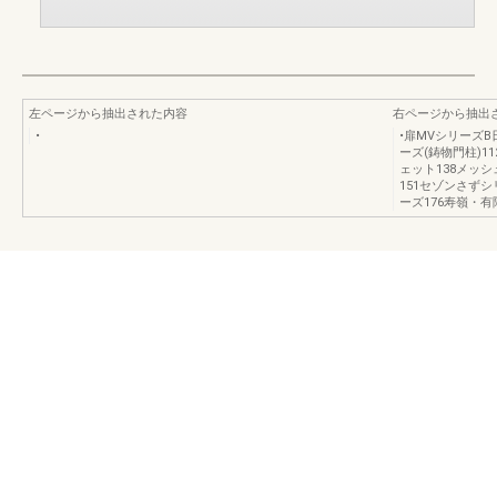
左ページから抽出された内容
右ページから抽出
•
•扉MVシリーズB
ーズ(鋳物門柱)1
ェット138メッシ
151セゾンさずシ
ーズ176寿嶺・有