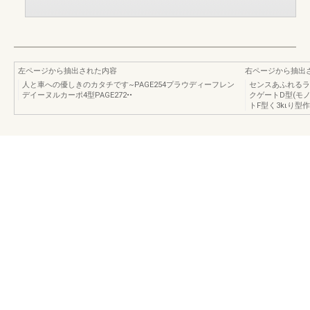
左ページから抽出された内容
右ページから抽出
人と車への優しきのカタチです~PAGE254プラウディーフレン
センスあふれるラ
デイーヌルカーポ4型PAGE272••
クゲートD型(モ
トF型く3kιり型